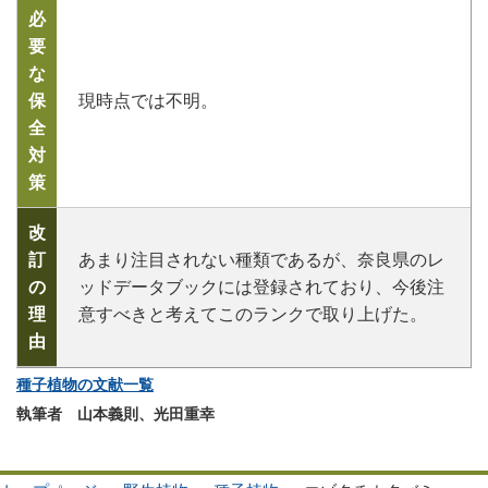
必
要
な
保
現時点では不明。
全
対
策
改
訂
あまり注目されない種類であるが、奈良県のレ
の
ッドデータブックには登録されており、今後注
理
意すべきと考えてこのランクで取り上げた。
由
種子植物の文献一覧
執筆者 山本義則、光田重幸