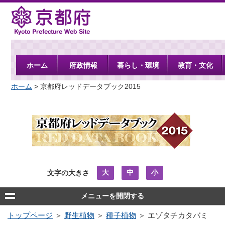
京都府
ホーム
府政情報
暮らし・環境
教育・文化
ホーム
> 京都府レッドデータブック2015
大
中
小
文字の大きさ
メニューを開閉する
トップページ
＞
野生植物
＞
種子植物
＞ エゾタチカタバミ