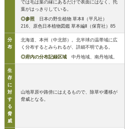
では毛は葉の縁にあるだけで表面にはなく、托
葉がはっきりしている。
◎参照
日本の野生植物 草本Ⅱ（平凡社）
216、原色日本植物図鑑 草本編Ⅱ（保育社）85
分
北海道、本州（中北部）。北半球の温帯域に広
布
く分布するとみられるが、詳細不明である。
◎府内の分布記録区域
中丹地域、南丹地域。
生
存
に
対
山地草原や路傍にはえるもので、除草や遷移が
す
脅威となる。
る
脅
威