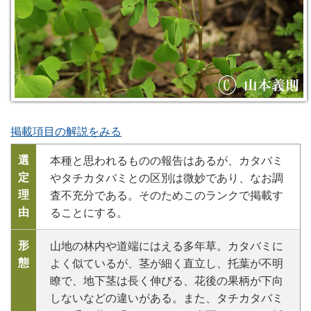
掲載項目の解説をみる
選
本種と思われるものの報告はあるが、カタバミ
定
やタチカタバミとの区別は微妙であり、なお調
理
査不充分である。そのためこのランクで掲載す
由
ることにする。
形
山地の林内や道端にはえる多年草。カタバミに
態
よく似ているが、茎が細く直立し、托葉が不明
瞭で、地下茎は長く伸びる、花後の果柄が下向
しないなどの違いがある。また、タチカタバミ