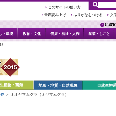
このサイトの使い方
音声読み上げ
ふりがなをつける
文
組織案
し・環境
教育・文化
健康・福祉・人権
産業・しごと
15
生植物・菌類
地形・地質・自然現象
自然生態
植物
＞ オオヤマムグラ（オヤマムグラ）