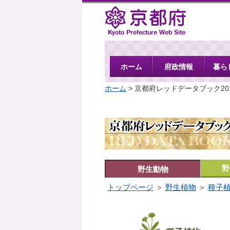
京都府
ホーム
府政情報
暮ら
ホーム
> 京都府レッドデータブック20
野
野生動物
トップページ
＞
野生植物
＞
種子