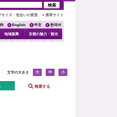
字サイズ・色合いの変更
携帯サイト
内
English
中文
한국어
地域振興
京都の魅力・観光
大
中
小
文字の大きさ
系
検索する