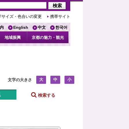
字サイズ・色合いの変更
携帯サイト
内
English
中文
한국어
地域振興
京都の魅力・観光
大
中
小
文字の大きさ
系
検索する