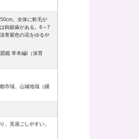
50cm。全体に軟毛が
は鈍鋸歯がある。6～7
淡青紫色の花をゆるや
図鑑 草本編Ⅰ（保育
都市域、山城地域（綴
り、見過ごしやすい。