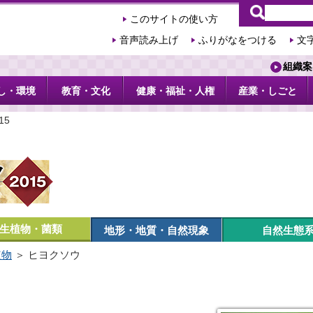
このサイトの使い方
音声読み上げ
ふりがなをつける
文
組織案
し・環境
教育・文化
健康・福祉・人権
産業・しごと
15
生植物・菌類
地形・地質・自然現象
自然生態
植物
＞ ヒヨクソウ