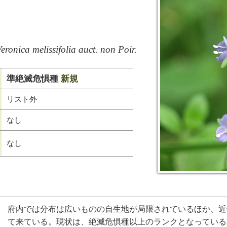
eronica melissifolia auct. non Poir.
準絶滅危惧種
新規
リスト外
なし
なし
府内では分布は広いものの自生地が局限されているほか、近
て来ている。現状は、絶滅危惧種以上のランクとなっている