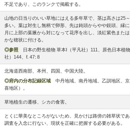
不足であり、このランクで掲載する。
山地の日当りのいい草地にはえる多年草で、茎は高さは25～
多い。葉は対生し無柄で卵形、先は鈍頭からやや鋭頭、縁に
月に上部の葉腋から対になって花序を出し、淡紅紫色または
かな穂状に付ける。
◎参照
日本の野生植物 草本Ⅰ（平凡社）111、原色日本植物
社）144、f. 47: 8
北海道西南部、本州、四国、中国大陸。
◎府内の分布記録区域
中丹地域、南丹地域、乙訓地区、京
喜地区）。
草地植生の遷移、シカの食害。
とくに華美なところがないため、見かけは路傍の雑草状であ
調査を入念に行ない、現状を正確に把握する必要がある。