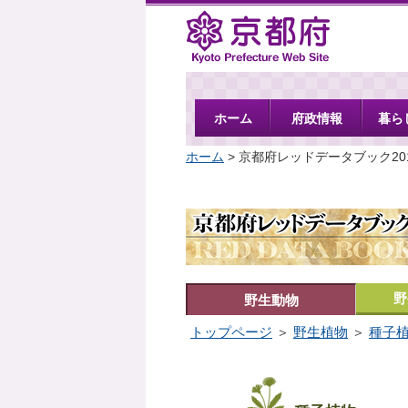
京都府
ホーム
府政情報
暮ら
ホーム
> 京都府レッドデータブック20
野
野生動物
トップページ
＞
野生植物
＞
種子