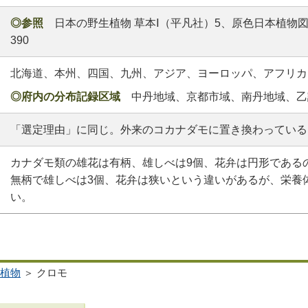
◎参照
日本の野生植物 草本Ⅰ（平凡社）5、原色日本植物図
390
北海道、本州、四国、九州、アジア、ヨーロッパ、アフリカ
◎府内の分布記録区域
中丹地域、京都市域、南丹地域、乙
「選定理由」に同じ。外来のコカナダモに置き換わっている
カナダモ類の雄花は有柄、雄しべは9個、花弁は円形である
無柄で雄しべは3個、花弁は狭いという違いがあるが、栄養
い。
植物
＞ クロモ