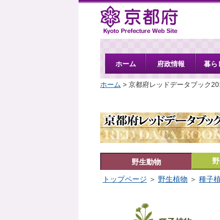
京都府
ホーム
府政情報
暮ら
ホーム
> 京都府レッドデータブック20
野
野生動物
トップページ
＞
野生植物
＞
種子