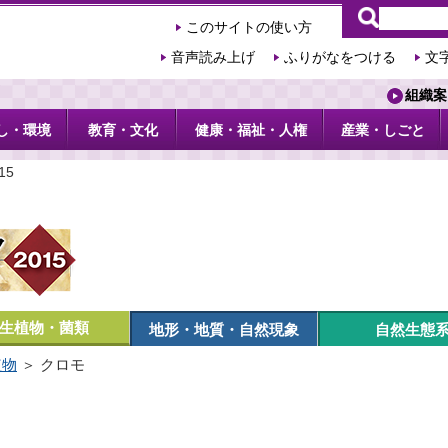
このサイトの使い方
音声読み上げ
ふりがなをつける
文
組織案
し・環境
教育・文化
健康・福祉・人権
産業・しごと
15
生植物・菌類
地形・地質・自然現象
自然生態
植物
＞ クロモ