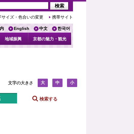
字サイズ・色合いの変更
携帯サイト
内
English
中文
한국어
地域振興
京都の魅力・観光
大
中
小
文字の大きさ
系
検索する