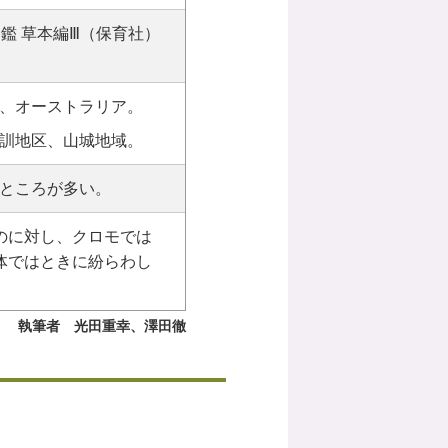
鑑 草本編Ⅲ（保育社）
、オーストラリア。
訓地区、山城地域。
ところが多い。
のに対し、クロモでは
体ではときに紛らわし
執筆者 光田重幸、澤田徹