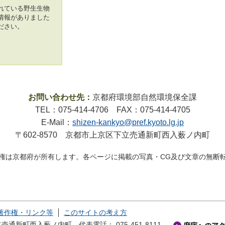
れている野生生物
情報がありました
ださい。
お問い合わせ先：
京都府環境部自然環境保全課
TEL：075-414-4706 FAX：075-414-4705
E-Mail：
shizen-kankyo@pref.kyoto.lg.jp
〒602-8570 京都市上京区下立売通新町西入薮ノ内町
権は京都府が所有します。各ページに掲載の写真・CG及び文章の無断
著作権・リンク等
このサイトの考え方
下立売通新町西入薮ノ内町
代表電話： 075-451-8111