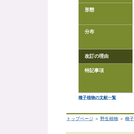
形態
分布
改訂の理由
特記事項
種子植物の文献一覧
トップページ
＞
野生植物
＞
種子