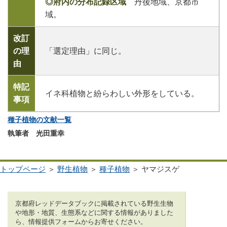
◎府内の分布記録区域
丹後地域、京都市
域。
改訂
の理
「選定理由」に同じ。
由
特記
イネ科植物と紛らわしい外形をしている。
事項
種子植物の文献一覧
執筆者 光田重幸
トップページ
＞
野生植物
＞
種子植物
＞ ヤマジスゲ
京都府レッドデータブックに掲載されている野生生物
や地形・地質、生態系などに関する情報がありました
ら、情報提供フォームからお寄せください。