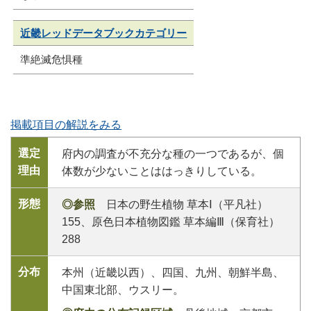
近畿レッドデータブックカテゴリー
準絶滅危惧種
掲載項目の解説をみる
選定
府内の調査が不充分な種の一つであるが、個
理由
体数が少ないことははっきりしている。
形態
◎参照
日本の野生植物 草本Ⅰ（平凡社）
155、原色日本植物図鑑 草本編Ⅲ（保育社）
288
分布
本州（近畿以西）、四国、九州、朝鮮半島、
中国東北部、ウスリー。