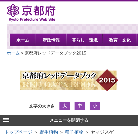
京都府
ホーム
府政情報
暮らし・環境
教育・文化
ホーム
> 京都府レッドデータブック2015
大
中
小
文字の大きさ
メニューを開閉する
トップページ
＞
野生植物
＞
種子植物
＞ ヤマジスゲ