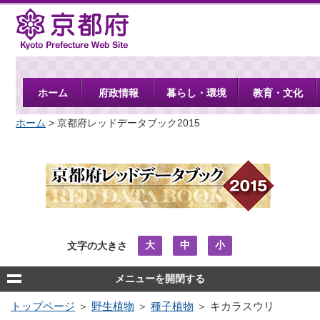
京都府
ホーム
府政情報
暮らし・環境
教育・文化
ホーム
> 京都府レッドデータブック2015
大
中
小
文字の大きさ
メニューを開閉する
トップページ
＞
野生植物
＞
種子植物
＞ キカラスウリ