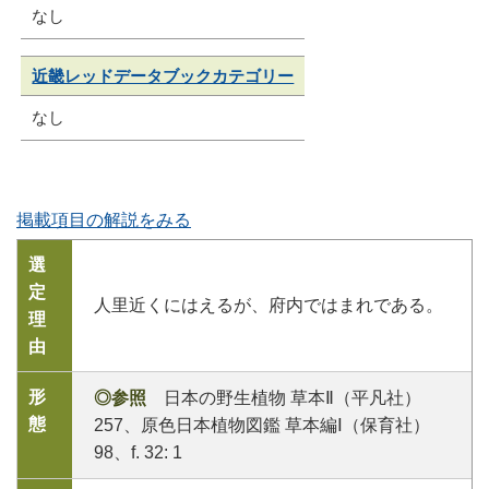
なし
近畿レッドデータブックカテゴリー
なし
掲載項目の解説をみる
選
定
人里近くにはえるが、府内ではまれである。
理
由
形
◎参照
日本の野生植物 草本Ⅱ（平凡社）
態
257、原色日本植物図鑑 草本編Ⅰ（保育社）
98、f. 32: 1