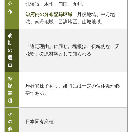
分
北海道、本州、四国、九州。
布
◎府内の分布記録区域
丹後地域、中丹地
域、南丹地域、乙訓地区、山城地域。
改
訂
「選定理由」に同じ。塊根は、伝統的な「天
の
花粉」の原材料として知られる。
理
由
特
記
雌雄異株であり、維持には一定の個体数が必
事
要である。
項
そ
の
日本固有変種
他