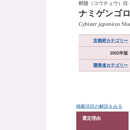
鞘翅（コウチュウ）目
ナミゲンゴ
Cybister japonicus
Sha
京都府カテゴリー
2002年版
環境省カテゴリー
掲載項目の解説をみる
選定理由