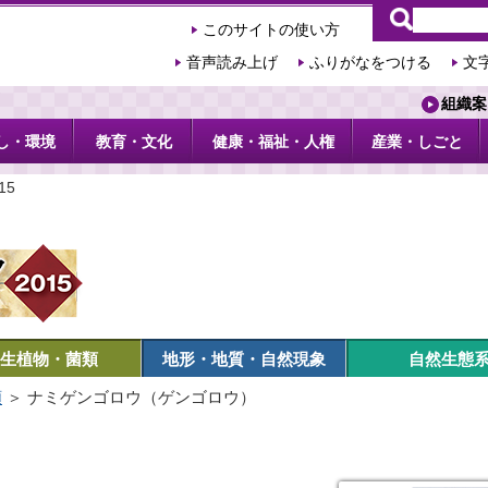
このサイトの使い方
音声読み上げ
ふりがなをつける
文
組織案
し・環境
教育・文化
健康・福祉・人権
産業・しごと
15
生植物・菌類
地形・地質・自然現象
自然生態
類
＞ ナミゲンゴロウ（ゲンゴロウ）