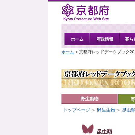
京都府
ホーム
府政情報
暮ら
ホーム
> 京都府レッドデータブック20
野生動物
野
トップページ
＞
野生生物
＞
昆虫
昆虫類