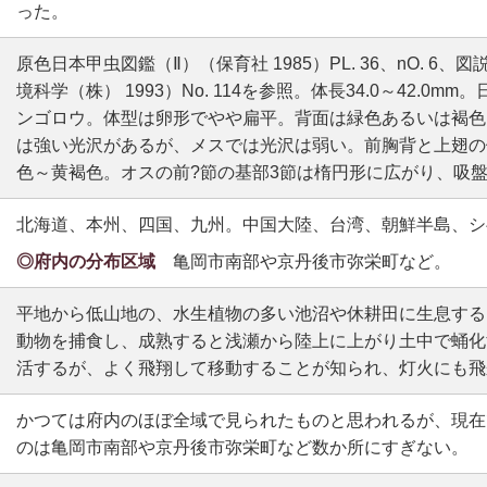
った。
原色日本甲虫図鑑（Ⅱ）（保育社 1985）PL. 36、nO. 6
境科学（株） 1993）No. 114を参照。体長34.0～42.0
ンゴロウ。体型は卵形でやや扁平。背面は緑色あるいは褐色
は強い光沢があるが、メスでは光沢は弱い。前胸背と上翅の
色～黄褐色。オスの前?節の基部3節は楕円形に広がり、吸
北海道、本州、四国、九州。中国大陸、台湾、朝鮮半島、シ
◎府内の分布区域
亀岡市南部や京丹後市弥栄町など。
平地から低山地の、水生植物の多い池沼や休耕田に生息する
動物を捕食し、成熟すると浅瀬から陸上に上がり土中で蛹化
活するが、よく飛翔して移動することが知られ、灯火にも飛
かつては府内のほぼ全域で見られたものと思われるが、現在
のは亀岡市南部や京丹後市弥栄町など数か所にすぎない。