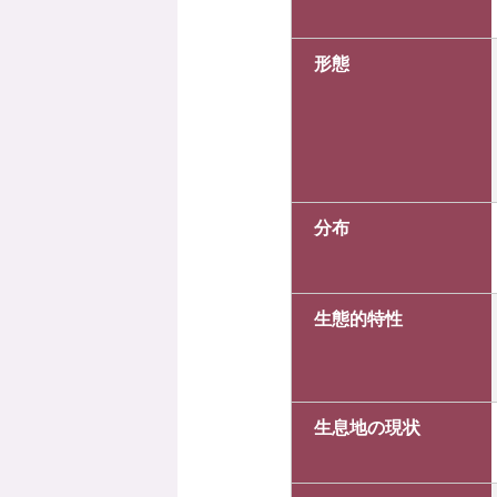
形態
分布
生態的特性
生息地の現状