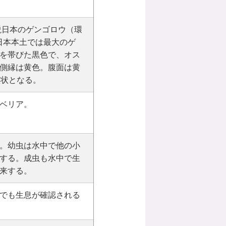
、図説日本のゲンゴロウ（環
mm。日本本土では最大のゲ
を帯びた黒色で、オス
側縁は黄色。腹面は黄
盤状となる。
ベリア。
。幼虫は水中で他の小
する。成虫も水中で生
来する。
でも生息が確認される