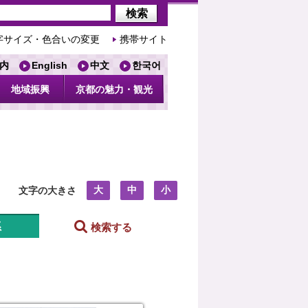
字サイズ・色合いの変更
携帯サイト
内
English
中文
한국어
地域振興
京都の魅力・観光
大
中
小
文字の大きさ
系
検索する