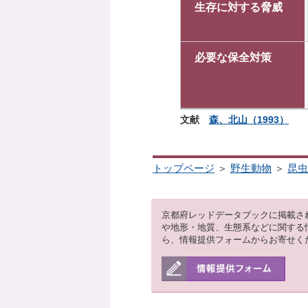
生存に対する脅威
必要な保全対策
文献
森、北山（1993）
トップページ
＞
野生動物
＞
昆虫
京都府レッドデータブックに掲載さ
や地形・地質、生態系などに関する
ら、情報提供フォームからお寄せく