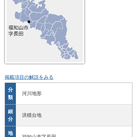
掲載項目の解説をみる
分
河川地形
類
細
洪積台地
分
地
福知山市字長田