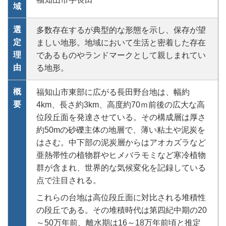
域
選
多数存在するが典型的な形態を示し、保存が望
定
ましい地形。地域において生活と密着した存在
理
であるものやランドマークとして親しまれてい
由
る地形。
概
福知山市東部に広がる長田野台地は、幅約
要
4km、長さ約3km、高度約70ｍ前後の広大な高
位段丘面を発達させている。その構成層は厚さ
約50mの砂礫主体の地層で、薄い粘土や泥炭を
はさむ。中下部の泥炭層からはアオカズラなど
亜熱帯性の植物群やヒメバラモミなど寒冷植物
群が含まれ、世界的な気候変化を記録している
点で注目される。
これらの台地は高位段丘面に対比される堆積性
の段丘である。その堆積時代は第四紀中期の20
～50万年前、離水期は16～18万年前頃と推定