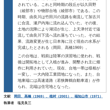
されている。これと同時期の段丘が以久田野
（綾部市）や物部台地（綾部市）である。この
時期、由良川は竹田川の流路を南流して加古川
に合流、瀬戸内海に流れ込んでいた。その後、
土地の沈降により湖沼が生じ、上天津付近で溢
流して由良川下流へ流れ落ちていった。その結
果、流路変更が生じ日本海に注ぐ現在の水系が
完成したとされる（岡田、高橋1969）。
この台地は、戦前は陸軍の演習地に使われ、戦
後は開拓地として入植が進み、開墾され主に畑
作に利用されていた。現在、台地一帯は様相が
一変し、一大内陸工業団地になった。また、台
地東端には高速道路（若狭舞鶴自動車道）が作
られ、北端は住宅地となった。
文献
岡田、高橋（1969）、植村（2001）、福知山市（1971）
執筆者 塩見良三