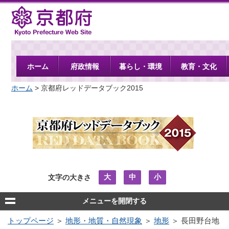
京都府
ホーム
府政情報
暮らし・環境
教育・文化
ホーム
> 京都府レッドデータブック2015
大
中
小
文字の大きさ
メニューを開閉する
トップページ
＞
地形・地質・自然現象
＞
地形
＞ 長田野台地