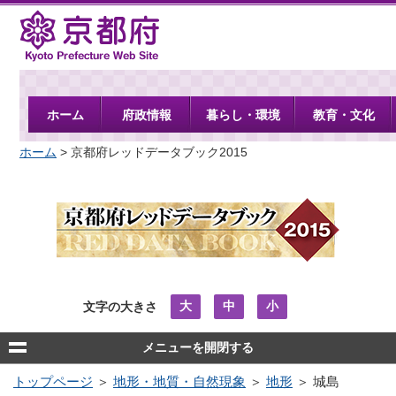
京都府
ホーム
府政情報
暮らし・環境
教育・文化
ホーム
> 京都府レッドデータブック2015
大
中
小
文字の大きさ
メニューを開閉する
トップページ
＞
地形・地質・自然現象
＞
地形
＞ 城島