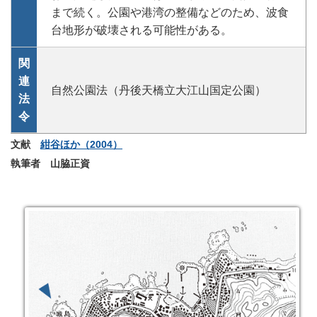
まで続く。公園や港湾の整備などのため、波食
台地形が破壊される可能性がある。
関
連
自然公園法（丹後天橋立大江山国定公園）
法
令
文献
紺谷ほか（2004）
執筆者 山脇正資