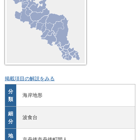
掲載項目の解説をみる
分
海岸地形
類
細
波食台
分
地
京丹後市丹後町間人