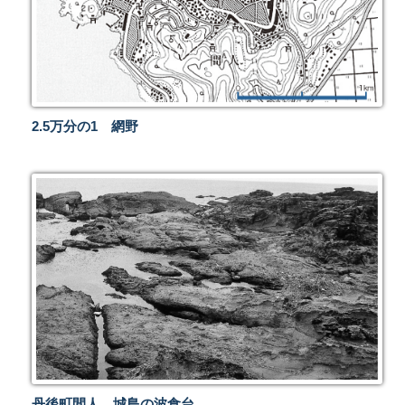
2.5万分の1 網野
丹後町間人 城島の波食台