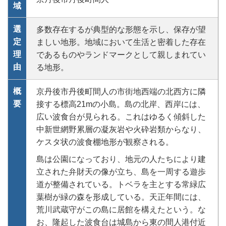
域
選
多数存在するが典型的な形態を示し、保存が望
定
ましい地形。地域において生活と密着した存在
理
であるものやランドマークとして親しまれてい
由
る地形。
概
京丹後市丹後町間人の市街地西端の北西方に隣
要
接する標高21mの小島。島の北岸、西岸には、
広い波食台が見られる。これはゆるく傾斜した
中新世網野累層の凝灰岩や火砕岩類からなり、
ケスタ状の波食棚地形が観察される。
島は公園になっており、地元の人たちにより建
立された弁財天の像が立ち、島を一周する遊歩
道が整備されている。トベラを主とする常緑広
葉樹が緑の森を形成している。天正年間には、
荒川武蔵守がこの島に居館を構えたという。な
お、隆起した波食台は城島から東の間人港付近