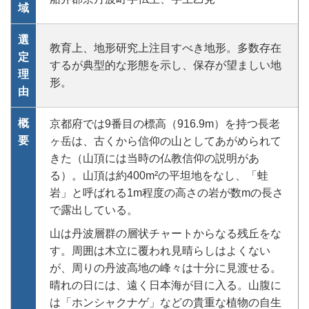
域
選
教育上、地形研究上注目すべき地形。多数存在
定
するが典型的な形態を示し、保存が望ましい地
理
形。
由
概
京都府では9番目の標高（916.9m）を持つ長老
要
ヶ岳は、古くから信仰の山としてあがめられて
きた（山頂には当時の仏教信仰の説明があ
る）。山頂は約400m²の平坦地をなし、「蛙
岩」と呼ばれる1m程度の高さの岩が数mの長さ
で露出している。
山は丹波層群の層状チャートからなる残丘をな
す。周囲は木立に覆われ見晴らしはよくない
が、周りの丹波高地の峰々は十分に見渡せる。
晴れの日には、遠く日本海が目に入る。山腹に
は「ホンシャクナゲ」などの貴重な植物の自生