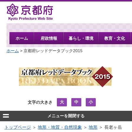
京都府
ホーム
府政情報
暮らし・環境
教育・文化
ホーム
> 京都府レッドデータブック2015
大
中
小
文字の大きさ
メニューを開閉する
トップページ
＞
地形・地質・自然現象
＞
地形
＞ 長老ヶ岳