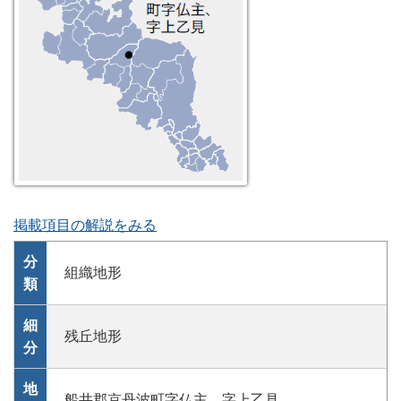
掲載項目の解説をみる
分
組織地形
類
細
残丘地形
分
地
船井郡京丹波町字仏主、字上乙見