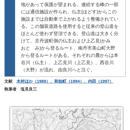
地があって保護が望まれる。連続する峰の一部
には通信施設が作られ、仏主(ほどす)からこの
施設までは自動車で上がれるよう整備されてい
る。この舗装道路を使用すると従来の登山道を
ほとんど使わず登頂できる。登山道は大きく分
けて、京丹波町側の仏主および上乙見(かみ
おと み)から登るルート、南丹市美山町大野
から登るルートがある。それぞれの麓からは本
谷川（仏主）、上乙見川（上乙見）、西谷川
（大野）が流れ、由良川へと注ぐ。
文献
木村ほか（1989）、和知町（1994）、内田（1997）
執筆者 塩見良三