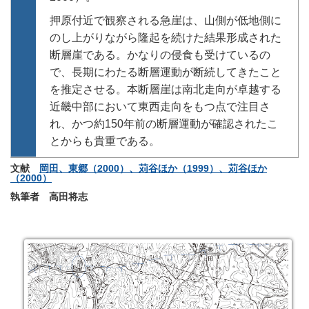
押原付近で観察される急崖は、山側が低地側に
のし上がりながら隆起を続けた結果形成された
断層崖である。かなりの侵食も受けているの
で、長期にわたる断層運動が断続してきたこと
を推定させる。本断層崖は南北走向が卓越する
近畿中部において東西走向をもつ点で注目さ
れ、かつ約150年前の断層運動が確認されたこ
とからも貴重である。
文献
岡田、東郷（2000）、苅谷ほか（1999）、苅谷ほか
（2000）
執筆者 高田将志