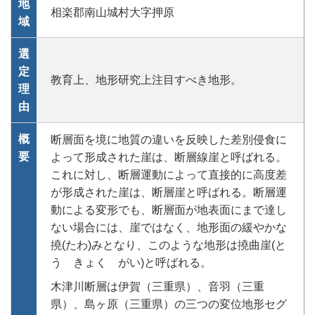
地
相楽郡南山城村大字押原
域
選
定
教育上、地形研究上注目すべき地形。
理
由
概
断層面を境に地質の違いを反映した差別侵食に
要
よって形成された崖は、断層線崖と呼ばれる。
これに対し、断層運動によって直接的に高度差
が形成された崖は、断層崖と呼ばれる。断層運
動による変形でも、断層面が地表面にまで達し
ない場合には、崖ではなく、地形面の緩やかな
撓(たわ)みとなり、このような地形は撓曲崖(と
う きょく がい)と呼ばれる。
木津川断層は伊賀（三重県）、音羽（三重
県）、島ヶ原（三重県）の三つの変位地形セグ