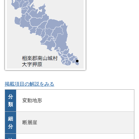
掲載項目の解説をみる
分
変動地形
類
細
断層崖
分