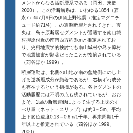
メントからなる活断層系である（岡田、東郷
2000）。この活断層系は、いわゆる1854（嘉
永7）年7月9日の伊賀上野地震（推定マグニチ
ュード約71/4）、の震源断層とされてきた。震
央は、島ヶ原断層セグメントが通過する南山城
村押原付近の南南西方約3kmと推定されてお
り、史料地震学的検討でも南山城村や島ヶ原村
で地震被害が顕著だったことが指摘されている
（苅谷ほか 1999）。
断層運動は、北側の山地が南の盆地側にのし上
げる逆断層成分が顕著であるが、右横ずれ成分
も存在するという指摘がある。各セグメントの
活動履歴には不明の点も残されているが、おお
よそ、1回の断層運動によって生ずる正味のす
べり量（ネット・スリップ）は約3～5m、平均
上下変位速度0.13～0.6m/1千年、再来周期1千
年以上と推定されている（苅谷ほか 1999、
2000）。