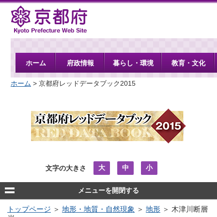
京都府
ホーム
府政情報
暮らし・環境
教育・文化
ホーム
> 京都府レッドデータブック2015
大
中
小
文字の大きさ
メニューを開閉する
トップページ
＞
地形・地質・自然現象
＞
地形
＞ 木津川断層