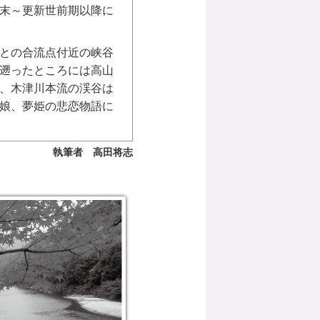
末～更新世前期以降に
との合流点付近の峡谷
遡ったところには高山
、木津川本流の渓谷は
娘、夢姫の悲恋物語に
執筆者 高田将志