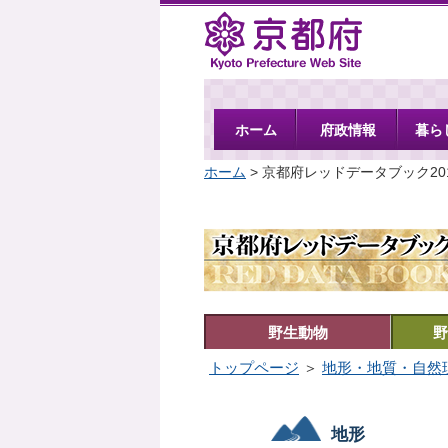
京都府
ホーム
府政情報
暮ら
ホーム
> 京都府レッドデータブック20
野生動物
野
トップページ
＞
地形・地質・自然
地形