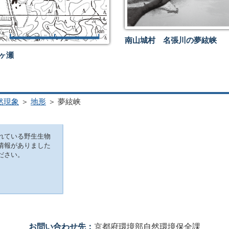
南山城村 名張川の夢絃峡
月ヶ瀬
然現象
＞
地形
＞ 夢絃峡
れている野生生物
情報がありました
ださい。
お問い合わせ先：
京都府環境部自然環境保全課