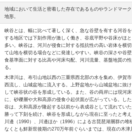
地域において生活と密着した存在であるものやランドマーク
地形。
峡谷とは、幅に比べて著しく深く、急な谷壁を有する河谷を
する地区では下刻作用が激しく働き、谷底平野や谷床がほと
多い。峡谷は、河川が侵食に対する抵抗性の高い岩体を横切
て山地を横切る場合などに発達しやすい。峡谷の深さや谷壁
食基準面に対する比高や河床勾配、河川流量、基盤地質の性
る。
木津川は、布引山地以西の三重県西北部の水を集め、伊賀市
西流し、山城盆地に流入する。上野盆地から山城盆地に抜け
して峡谷状の谷を形成している。また、谷の両岸には現河床
に、砂礫層や大和高原の侵食小起伏面が広がっている。した
谷は、大和高原が隆起する以前から表成谷として流れていた
勝って下刻を続け、峡谷を形成しながら現在に至ったと考え
川邊（1990）、川邊ほか（1996）による古琵琶湖層群の
なくとも鮮新世後期の270万年前ぐらいまでは、現在の木津