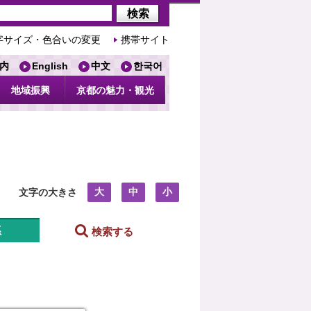
字サイズ・色合いの変更
携帯サイト
内
English
中文
한국어
地域振興
京都の魅力・観光
大
中
小
文字の大きさ
系
検索する