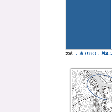
文献
川邊（1990）、川邊ほ