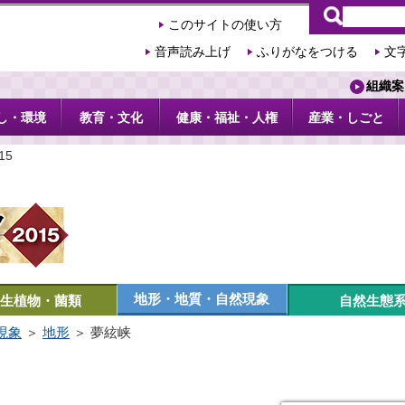
このサイトの使い方
音声読み上げ
ふりがなをつける
文
組織案
し・環境
教育・文化
健康・福祉・人権
産業・しごと
15
地形・地質・自然現象
生植物・菌類
自然生態
現象
＞
地形
＞ 夢絃峡