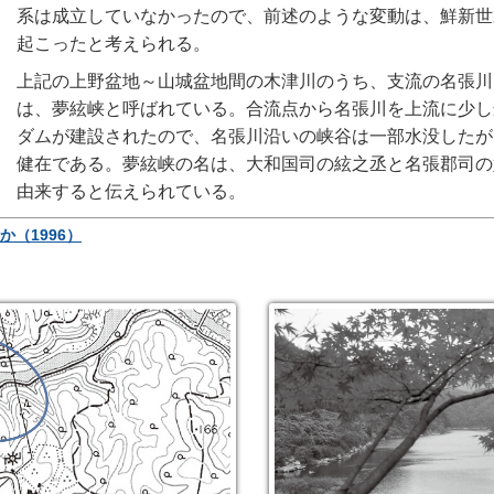
系は成立していなかったので、前述のような変動は、鮮新世
起こったと考えられる。
上記の上野盆地～山城盆地間の木津川のうち、支流の名張川
は、夢絃峡と呼ばれている。合流点から名張川を上流に少し
ダムが建設されたので、名張川沿いの峡谷は一部水没したが
健在である。夢絃峡の名は、大和国司の絃之丞と名張郡司の
由来すると伝えられている。
か（1996）