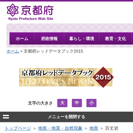
京都府
ホーム
府政情報
暮らし・環境
教育・文化
ホーム
> 京都府レッドデータブック2015
大
中
小
文字の大きさ
メニューを開閉する
トップページ
＞
地形・地質・自然現象
＞
地形
＞ 百丈岩