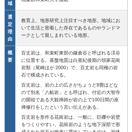
域
選
教育上、地形研究上注目すべき地形。地域にお
定
いて生活と密着した存在であるものやランドマ
理
ークとして親しまれている地形。
由
概
百丈岩は、和束町東部の鎌倉谷と呼ばれる渓谷
要
に位置する。基盤地質は白亜紀後期の領家花崗
岩類（尾崎ほか 2000）で、百丈岩も同種の岩
石で構成されている。
百丈岩は、岩の上の広さがちょうど8畳ほどな
ので別名「八帖岩」とも呼ばれ、付近の大智寺
の開祖である大観禅師が岩の上で100日間の座
禅修行をしたという言い伝えがある。
百丈岩を形作る花崗岩は、一般に、巨礫や岩壁
をつくりやすい。花崗岩のような地下深部で形
成された岩石が地表に露出しているのは、岩体