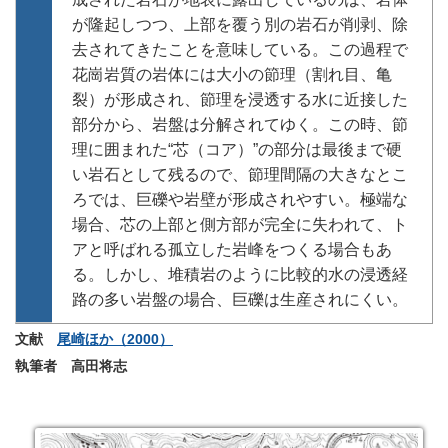
が隆起しつつ、上部を覆う別の岩石が削剥、除
去されてきたことを意味している。この過程で
花崗岩質の岩体には大小の節理（割れ目、亀
裂）が形成され、節理を浸透する水に近接した
部分から、岩盤は分解されてゆく。この時、節
理に囲まれた“芯（コア）”の部分は最後まで硬
い岩石として残るので、節理間隔の大きなとこ
ろでは、巨礫や岩壁が形成されやすい。極端な
場合、芯の上部と側方部が完全に失われて、ト
アと呼ばれる孤立した岩峰をつくる場合もあ
る。しかし、堆積岩のように比較的水の浸透経
路の多い岩盤の場合、巨礫は生産されにくい。
文献
尾崎ほか（2000）
執筆者 高田将志