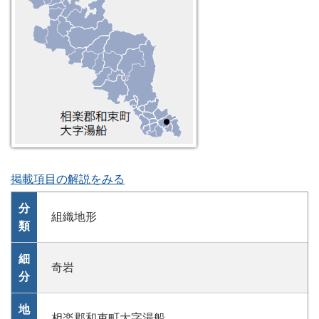
掲載項目の解説をみる
分
組織地形
類
細
奇岩
分
地
相楽郡和束町大字湯船