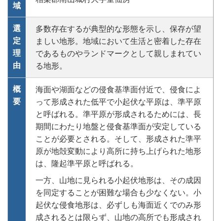
域
選
多数存在するが典型的な形態を示し、保存が望
定
ましい地形。地域において生活と密着した存在
理
であるものやランドマークとして親しまれてい
由
る地形。
概
海面や湖面などの侵食基準面付近で、侵食によ
要
って形成された低平で小起伏な平原は、準平原
と呼ばれる。準平原が形成されるためには、長
期間にわたり地盤と侵食基準面が安定している
ことが必要とされる。そして、形成された準平
原が地殻変動により高所に持ち上げられた地形
は、隆起準平原と呼ばれる。
一方、山地に見られる小起伏地形は、その成因
を同定することが困難な場合も少なくない。小
起伏な侵食地形は、必ずしも海面近くでのみ形
成されるとは限らず、山地の高所でも形成され