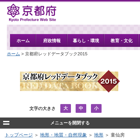
京都府
ホーム
府政情報
暮らし・環境
教育・文化
ホーム
> 京都府レッドデータブック2015
大
中
小
文字の大きさ
メニューを開閉する
トップページ
＞
地形・地質・自然現象
＞
地形
＞ 童仙房