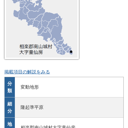
掲載項目の解説をみる
分
変動地形
類
細
隆起準平原
分
地
相楽郡南山城村大字童仙房