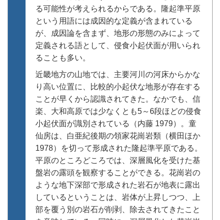
る可能性が考えられるからである。隆起準平原
という用語には成因的な定義が含まれている
が、成因論を含まず、地形の形態のみによって
定義される語として、侵食小起伏面が用いられ
ることも多い。
近畿地方の山地では、主要河川の河床からかな
り高い位置に、比較的小起伏な地形が存在する
ことが早くから認識されてきた。なかでも、信
楽、大和高原では少なくとも5～6段ほどの侵食
小起伏面が識別されている（内藤 1979）。童
仙房は、白亜紀後期の領家花崗岩類（横田ほか
1978）を切って形成された隆起準平原である。
平原のところどころでは、深層風化を受けた基
盤岩の露頭を観察することができる。花崗岩の
ような地下深部で形成された岩石が地表に露出
しているということは、岩体が上昇しつつ、上
部を覆う別の岩石が削剥、除去されてきたこと