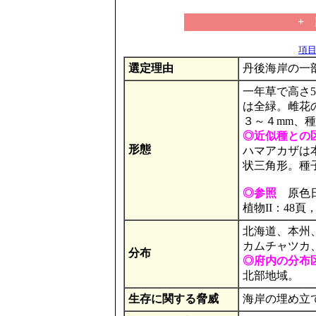
+
項目の
選定理由
丹後海岸の一
一年草で高さ
は全緑。雌花
３～４mm、種子
◎近似種との
形態
ハマアカザは
状三角形。種
◎参照
原色日本
植物II：48
北海道、本州
カムチャツカ
分布
◎府内の分布
北部地域。
生存に関する脅威
海岸の埋め立