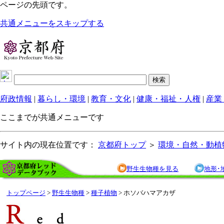
ページの先頭です。
共通メニューをスキップする
府政情報
|
暮らし・環境
|
教育・文化
|
健康・福祉・人権
|
産業
ここまでが共通メニューです
サイト内の現在位置です：
京都府トップ
＞
環境・自然・動植
野生生物種を見る
地形･
トップページ
>
野生生物種
>
種子植物
> ホソバハマアカザ