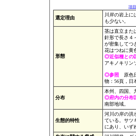
項目の
川岸の岩上に
選定理由
も少ない。
茎は直立または
針形で長さ４
が密集してつ
花はつねに黄
形態
◎近似種との
アキノキリン
◎参照
原色日
物：56頁，日本
本州、四国、
分布
◎府内の分布
南部地域。
河川の岸の洪
生態的特性
ている。サツ
にあり、いず