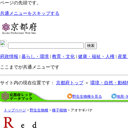
ページの先頭です。
共通メニューをスキップする
府政情報
|
暮らし・環境
|
教育・文化
|
健康・福祉・人権
|
産業
ここまでが共通メニューです
サイト内の現在位置です：
京都府トップ
＞
環境・自然・動植
野生生物種を見る
地形･
トップページ
>
野生生物種
>
種子植物
> アオヤギバナ