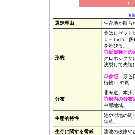
+
項目の
選定理由
生育地が限ら
葉はロゼット
５～15cm、
を帯びる。
◎近似種との
形態
クロホシクサ
浅裂して先端
◎参照
原色日本
植物I：82頁
北海道、本州
分布
◎府内の分布
中部地域。
池や湿地の周
生態的特性
年草。
生存に関する脅威
溜池の改修や