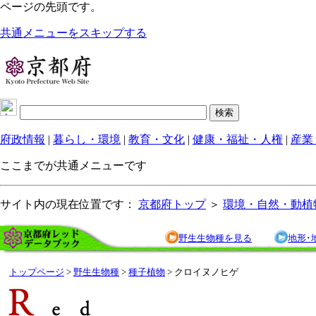
ページの先頭です。
共通メニューをスキップする
府政情報
|
暮らし・環境
|
教育・文化
|
健康・福祉・人権
|
産業
ここまでが共通メニューです
サイト内の現在位置です：
京都府トップ
＞
環境・自然・動植
野生生物種を見る
地形･
トップページ
>
野生生物種
>
種子植物
> クロイヌノヒゲ