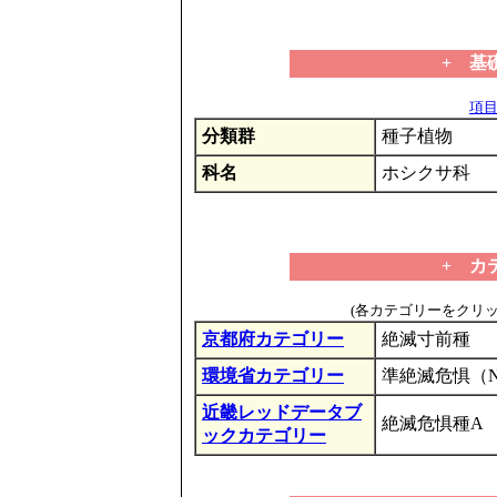
+ 基
項目の
分類群
種子植物
科名
ホシクサ科
+ カ
(各カテゴリーをクリ
京都府カテゴリー
絶滅寸前種
環境省カテゴリー
準絶滅危惧（
近畿レッドデータブ
絶滅危惧種A
ックカテゴリー