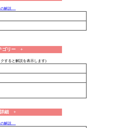
解説.....
テゴリー +
ックすると解説を表示します)
 詳細 +
解説.....