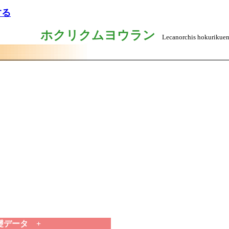
する
ホクリクムヨウラン
Lecanorchis hokurikuen
礎データ +