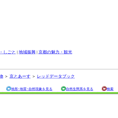
・しごと
|
地域振興
|
京都の魅力・観光
物
＞
京とあーす
＞
レッドデータブック
地形･地質･自然現象を見る
自然生態系を見る
検索