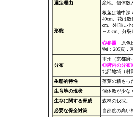
選定理由
産地、個体数
根茎は地中深
40cm、花は
cm、外面に
形態
～25cm、分
◎参照
原色日
物I：205頁
本州（京都府
分布
◎府内の分布
北部地域（村田
生態的特性
落葉の積もっ
生育地の現状
個体数が少な
生存に関する脅威
森林の伐採。
必要な保全対策
自然度の高い
その他
日本固有種