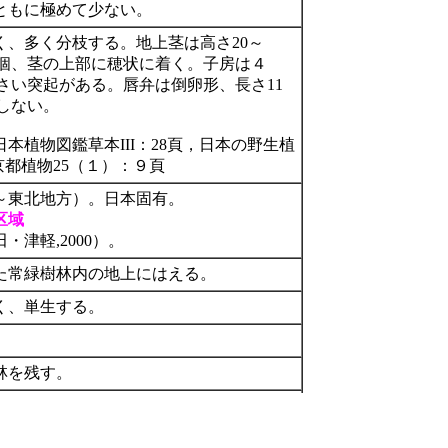
ともに極めて少ない。
く、多く分枝する。地上茎は高さ20～
数個、茎の上部に穂状に着く。子房は４
小さい突起がある。唇弁は倒卵形、長さ11
裂しない。
本植物図鑑草本III：28頁，日本の野生植
，京都植物25（１）：９頁
～東北地方）。日本固有。
区域
・津軽,2000）。
た常緑樹林内の地上にはえる。
く、単生する。
林を残す。