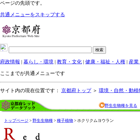
ページの先頭です。
共通メニューをスキップする
府政情報
|
暮らし・環境
|
教育・文化
|
健康・福祉・人権
|
産業
ここまでが共通メニューです
サイト内の現在位置です：
京都府トップ
＞
環境・自然・動植
野生生物種を見る
トップページ
>
野生生物種
>
種子植物
> ホクリクムヨウラン