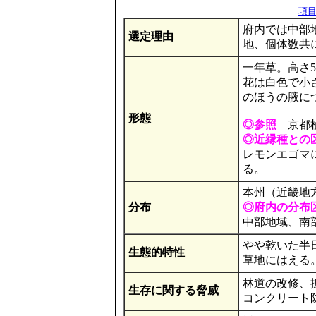
項目の
府内では中部
選定理由
地、個体数共
一年草。高さ50
花は白色で小
のほうの腋につく（Hon
形態
◎参照
京都植
◎近縁種との
レモンエゴマ
る。
本州（近畿地
分布
◎府内の分布
中部地域、南
やや乾いた半
生態的特性
草地にはえる
林道の改修、
生存に関する脅威
コンクリート