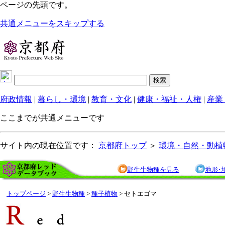
ページの先頭です。
共通メニューをスキップする
府政情報
|
暮らし・環境
|
教育・文化
|
健康・福祉・人権
|
産業
ここまでが共通メニューです
サイト内の現在位置です：
京都府トップ
＞
環境・自然・動植
野生生物種を見る
地形･
トップページ
>
野生生物種
>
種子植物
> セトエゴマ