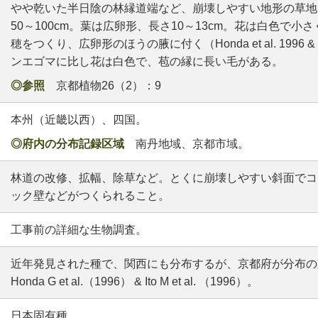
やや乾いた半日陰の林縁道端など、崩壊しやすい地形の草地
50～100cm。葉は広卵形、長さ10～13cm。花は白色で
穂をつくり、広卵形のほうの腋に付く（Honda et al. 1996 & Ito
ンエゴマに比し花は白色で、苞の縁に長い毛がある。
◎参照
京都植物26（2）：9
本州（近畿以西）、四国。
◎府内の分布記録区域
南丹地域、京都市域。
林道の改修、拡幅、除草など。とくに崩壊しやすい斜面でコ
ック壁などがつくられること。
工事前の詳細な生物調査。
近年発見された種で、関西にも分布するが、京都府が分布の
Honda G et al.（1996） & Ito M et al. （1996）。
日本固有種