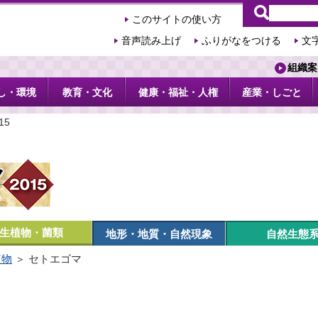
このサイトの使い方
音声読み上げ
ふりがなをつける
文
組織案
し・環境
教育・文化
健康・福祉・人権
産業・しごと
15
生植物・菌類
地形・地質・自然現象
自然生態
植物
＞ セトエゴマ