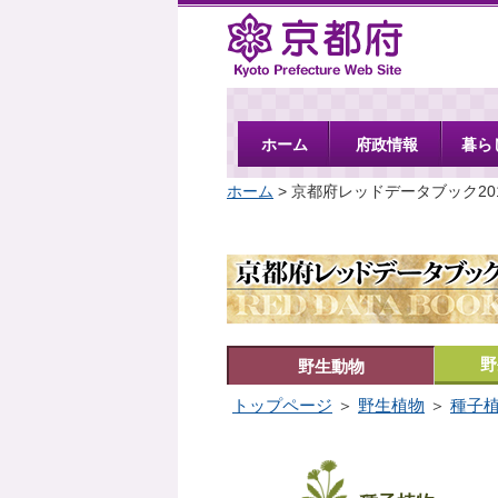
京都府
ホーム
府政情報
暮ら
ホーム
> 京都府レッドデータブック20
野
野生動物
トップページ
＞
野生植物
＞
種子