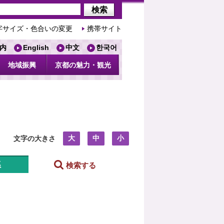
字サイズ・色合いの変更
携帯サイト
内
English
中文
한국어
地域振興
京都の魅力・観光
大
中
小
文字の大きさ
系
検索する