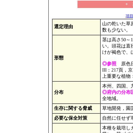
+
項目の
山の乾いた草
選定理由
数も少ない。
茎は高さ50～
い。頭花は直
けが褐色で、
形態
◎参照
原色日
III：217
上重要な植物：N
本州、四国、
分布
◎府内の分布
全地域。
生存に関する脅威
草地開発，園
必要な保全対策
自然に任せず
本種を栽培し