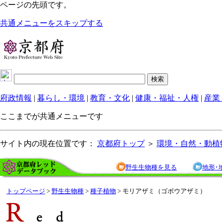
ページの先頭です。
共通メニューをスキップする
府政情報
|
暮らし・環境
|
教育・文化
|
健康・福祉・人権
|
産業
ここまでが共通メニューです
サイト内の現在位置です：
京都府トップ
＞
環境・自然・動植
野生生物種を見る
地形･
トップページ
>
野生生物種
>
種子植物
> モリアザミ（ゴボウアザミ）