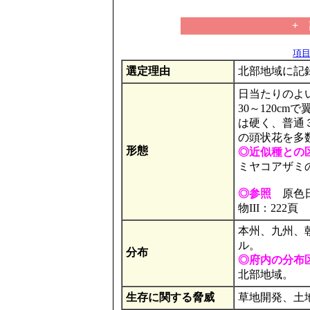
+
項目の
選定理由
北部地域に記
日当たりのよ
30～120c
は硬く、普通
の頭状花を多
形態
◎近似種との
ミヤコアザミ
◎参照
原色日
物III：222頁
本州、九州、
ル。
分布
◎府内の分布
北部地域。
生存に関する脅威
草地開発、土