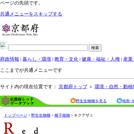
ページの先頭です。
共通メニューをスキップする
府政情報
|
暮らし・環境
|
教育・文化
|
健康・福祉・人権
|
産業
ここまでが共通メニューです
サイト内の現在位置です：
京都府トップ
＞
環境・自然・動植
野生生物種を見る
地形･
トップページ
>
野生生物種
>
種子植物
> キクアザミ