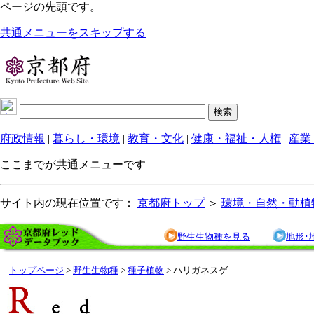
ページの先頭です。
共通メニューをスキップする
府政情報
|
暮らし・環境
|
教育・文化
|
健康・福祉・人権
|
産業
ここまでが共通メニューです
サイト内の現在位置です：
京都府トップ
＞
環境・自然・動植
野生生物種を見る
地形･
トップページ
>
野生生物種
>
種子植物
> ハリガネスゲ