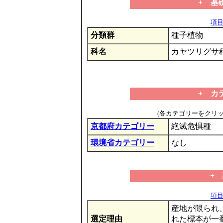
+ 基
項目の
分類群
種子植物
科名
カヤツリグサ
+ カ
(各カテゴリーをクリ
京都府カテゴリー
絶滅危惧種
環境省カテゴリー
なし
+
項目の
産地が限られ
選定理由
れた標本が一