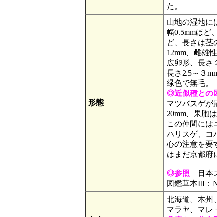
た。
山地の湿地に
幅0.5mmほ
ど、長さは茎
12mm、雌
広卵形、長さ
長さ2.5～３
緑色で無毛。
◎近似種との
形態
マツバスゲが
20mm、果胞
この仲間には
ハリスゲ、コ
心の注意を要
はまだ京都府
◎参照
日本ス
図鑑草本III：
北海道、本州
マラヤ、マレ