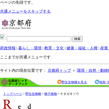
ページの先頭です。
共通メニューをスキップする
府政情報
|
暮らし・環境
|
教育・文化
|
健康・福祉・人権
|
産業
ここまでが共通メニューです
サイト内の現在位置です：
京都府トップ
＞
環境・自然・動植
野生生物種を見る
地形･
トップページ
>
野生生物種
>
種子植物
> ケタガネソウ