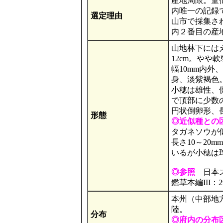
産地局限。童仙
内唯一の記録
選定理由
山市で採集され
内２番目の産
山地林下には
12cm。や
幅10mm内
身、淡紫褐色
小穂は雄性、
で頂部に少数
円状倒卵形、長
形態
◎近似種との
タガネソウが似
長さ10～20
いるが小穂は
◎参照
日本ス
鑑草本編III：
本州（中部地
陸。
分布
◎府内の分布