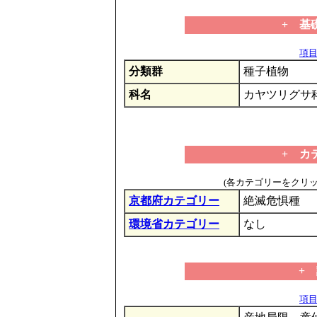
+ 基
項目の
分類群
種子植物
科名
カヤツリグサ
+ カ
(各カテゴリーをクリ
京都府カテゴリー
絶滅危惧種
環境省カテゴリー
なし
+
項目の