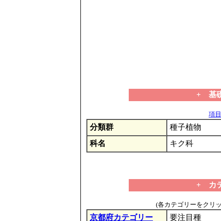
+ 基
項目の
分類群
種子植物
科名
キク科
+ カ
(各カテゴリーをクリ
京都府カテゴリー
要注目種