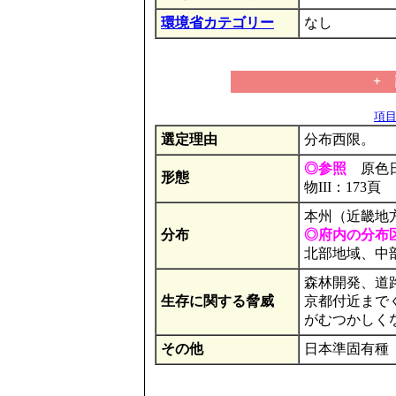
環境省カテゴリー
なし
+
項目の
選定理由
分布西限。
◎参照
原色日
形態
物III：173頁
本州（近畿地
分布
◎府内の分布
北部地域、中
森林開発、道
生存に関する脅威
京都付近まで
がむつかしく
その他
日本準固有種