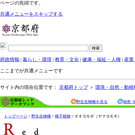
ページの先頭です。
共通メニューをスキップする
府政情報
|
暮らし・環境
|
教育・文化
|
健康・福祉・人権
|
産業
ここまでが共通メニューです
サイト内の現在位置です：
京都府トップ
＞
環境・自然・動植
野生生物種を見る
地形･
トップページ
>
野生生物種
>
種子植物
> オオヨモギ（ヤマヨモギ）