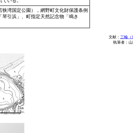
れている。
若狭湾国定公園），網野町文化財保護条例
「琴引浜」、町指定天然記念物「鳴き
文献：
三輪（1
執筆者：山