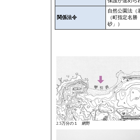
保護が進めら
自然公園法（
関係法令
（町指定名勝
砂」）
2.5万分の１ 網野