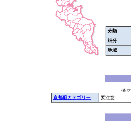
分類
細分
地域
(各
京都府カテゴリー
要注意