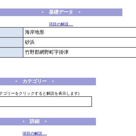
+ 基礎データ +
項目の解説.....
海岸地形
砂浜
竹野郡網野町字掛津
+ カテゴリー +
カテゴリーをクリックすると解説を表示します)
+ 詳細 +
項目の解説.....