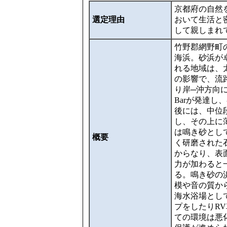
京都府の自然
選定理由
おいて生活と
して親しまれ
竹野郡網野町
海浜。砂浜が
れる地域は、
の影響で、流
り岸─沖方向
Barが発達
後には、中位
し、その上に
は鳴き砂とし
概要
く研磨された石
からなり、表
力が加わると
る。鳴き砂の
模や音の質か
海水浴場とし
プをしたりR
ての環境は悪