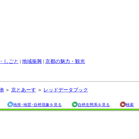
・しごと
|
地域振興
|
京都の魅力・観光
物
＞
京とあーす
＞
レッドデータブック
地形･地質･自然現象を見る
自然生態系を見る
検索