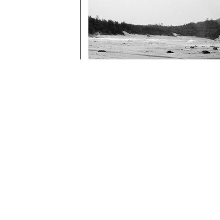
網野町掛津 鳴き砂で名高い琴引浜