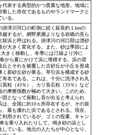
を代表する典型的かつ貴重な地形。地域に
密着した存在であるものやランドマークと
ている。
の掛津川河口の町側に続く延長約１kmの
卓越するが、網野累層よりなる岩礁の見ら
太鼓浜と呼ばれる。掛津川の河口部は漂砂
路が大きく変化する。また、砂は季節によ
に大きく移動し、冬季には汀線より沖に
し、春から夏にかけて浜に堆積する。浜の背
段丘とそれを被覆した古砂丘が小丘を形成
薄く新砂丘砂が乗る。琴引浜を構成する砂
て有名である。これは、十分に洗浄され丸
英粒（43％）、カリ長石粒（33％）など
面の摩擦係数が極めて大きい。このため、
一団となって振動し音が出ると考えられ
浜は、全国に約10ヵ所存在するが、その規
ら、最も優れた浜であるとされる。現在、
て利用されているが、ゴミの投棄、キャン
V車を乗り入れたりして、鳴き砂の浜とし
化している。地元の人たちが中心となり、