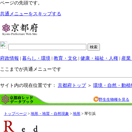
ページの先頭です。
共通メニューをスキップする
府政情報
|
暮らし・環境
|
教育・文化
|
健康・福祉・人権
|
産業
ここまでが共通メニューです
サイト内の現在位置です：
京都府トップ
＞
環境・自然・動植
野生生物種を見る
トップページ
>
地形・地質・自然現象
>
地形
> 琴引浜