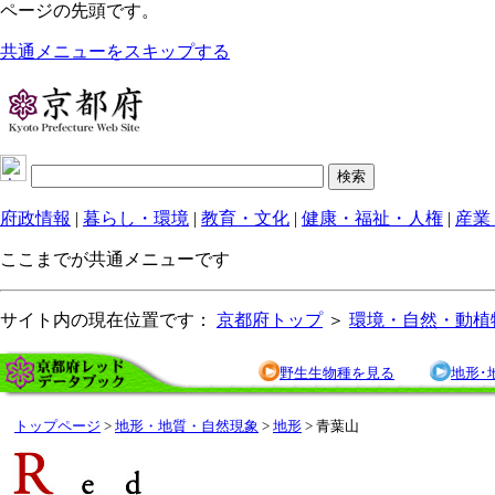
ページの先頭です。
共通メニューをスキップする
府政情報
|
暮らし・環境
|
教育・文化
|
健康・福祉・人権
|
産業
ここまでが共通メニューです
サイト内の現在位置です：
京都府トップ
＞
環境・自然・動植
野生生物種を見る
地形･
トップページ
>
地形・地質・自然現象
>
地形
> 青葉山