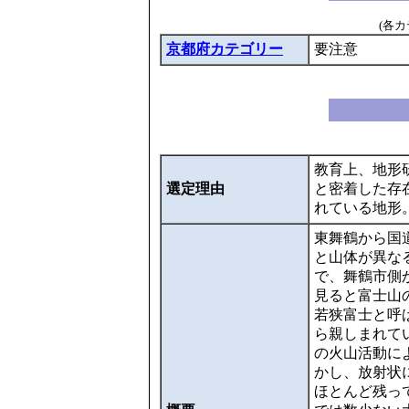
(各
京都府カテゴリー
要注意
教育上、地形
選定理由
と密着した存
れている地形
東舞鶴から国
と山体が異な
で、舞鶴市側
見ると富士山
若狭富士と呼
ら親しまれてい
の火山活動に
かし、放射状
ほとんど残っ