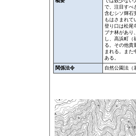
概要
では数少ない
で、注目すべ
含むシソ輝石
もはさまれて
登り口は松尾
ブナ林があり
し、高浜町（
る。その他貴
まれる。また
ある。
関係法令
自然公園法（