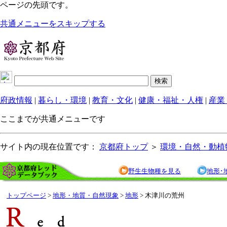
ページの先頭です。
共通メニューをスキップする
府政情報
|
暮らし・環境
|
教育・文化
|
健康・福祉・人権
|
産業
ここまでが共通メニューです
サイト内の現在位置です：
京都府トップ
＞
環境・自然・動植
野生生物種を見る
地形･
トップページ
>
地形・地質・自然現象
>
地形
> 木津川の荒州