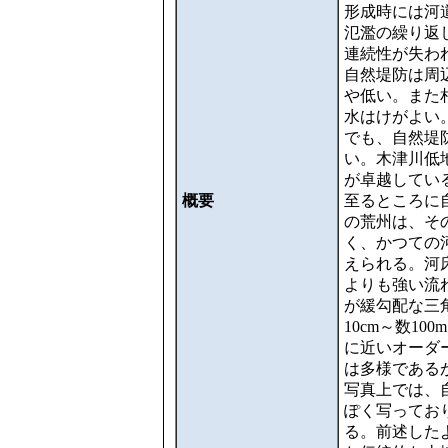
形成時には河
氾濫の繰り返
連続性が失わ
自然堤防は周
や低い。また
水はけがよい
でも、自然堤
い。木津川低
が卓越してい
概要
至るところに
の荒州は、そ
く、かつての
えられる。河
よりも強い流
が緩勾配な三
10cm～数1
に近いオーダー
は多様である
写真上では、
ぽく写ってお
る。前述した