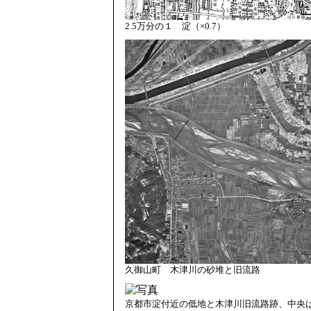
2.5万分の１ 淀（×0.7）
久御山町 木津川の砂堆と旧流路
京都市淀付近の低地と木津川旧流路跡、中央