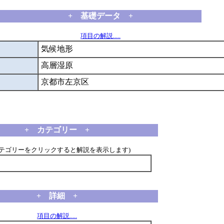
+ 基礎データ +
項目の解説.....
気候地形
高層湿原
京都市左京区
+ カテゴリー +
カテゴリーをクリックすると解説を表示します)
+ 詳細 +
項目の解説.....