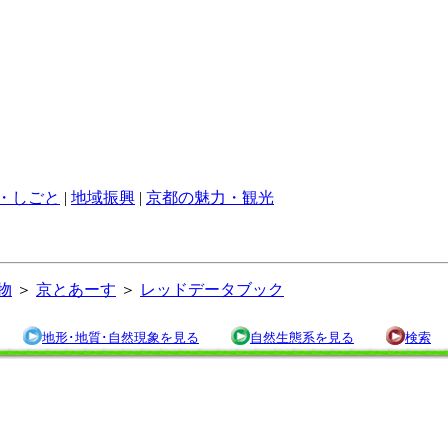
・しごと
|
地域振興
|
京都の魅力・観光
物
＞
京とあーす
＞
レッドデータブック
地形･地質･自然現象を見る
自然生態系を見る
検索