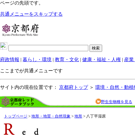
ページの先頭です。
共通メニューをスキップする
府政情報
|
暮らし・環境
|
教育・文化
|
健康・福祉・人権
|
産業
ここまでが共通メニューです
サイト内の現在位置です：
京都府トップ
＞
環境・自然・動植
野生生物種を見る
トップページ
>
地形・地質・自然現象
>
地形
> 八丁平湿原