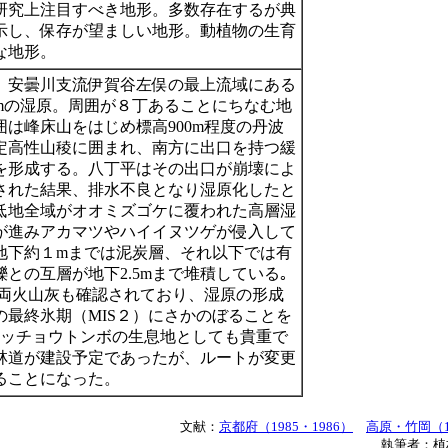
研究上注目すべき地形。多数存在するが典
示し、保存が望ましい地形。動植物の生育
な地形。
、安曇川支流伊賀谷左俣の最上流域にある
20mの湿原。周囲が８丁あることにちなむ地
囲は峰床山をはじめ標高900m程度の丹波
定高性山稜に囲まれ、南方に出口を持つ緩
を形成する。八丁平はその出口が崩壊によ
された結果、排水不良となり湿原化したと
低地全域がオオミズゴケに覆われた高層湿
が進みアカマツやハイイヌツゲが侵入して
地下約１mまでは泥炭層、それ以下では有
との互層が地下2.5mまで堆積している｡
T両火山灰も確認されており、湿原の形成
の最終氷期（MIS２）にさかのぼることを
ハッチョウトンボの生息地としても貴重で
林道が建設予定であったが、ルートが変更
ることになった。
文献：
京都府（1985・1986）
高原・竹岡（1
執筆者：植