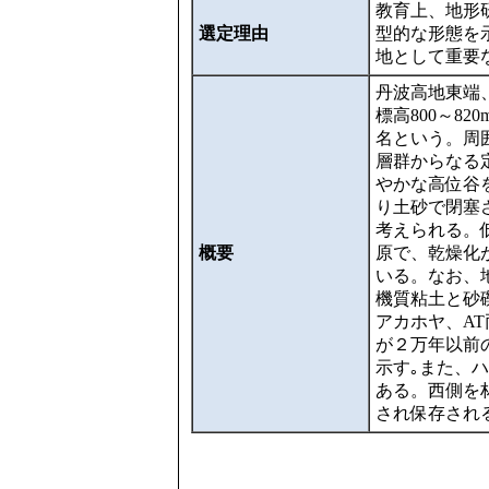
教育上、地形
選定理由
型的な形態を
地として重要
丹波高地東端
標高800～8
名という。周
層群からなる
やかな高位谷
り土砂で閉塞
考えられる。
概要
原で、乾燥化
いる。なお、
機質粘土と砂礫
アカホヤ、A
が２万年以前
示す｡また、
ある。西側を
され保存され