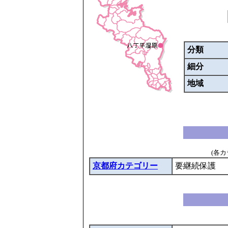
分類
細分
地域
(各
京都府カテゴリー
要継続保護