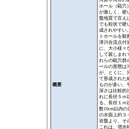
ホール（甌穴
が激しく、硬
盤地質で言え
でも粒状で硬
成されやすい
トホールを観
津川合流点付
に、大小様々
して親しまれて
れらの甌穴群
ールの形態は
が、とくに、
て形成された
概要
ものが多い。
深さは比較的
れに長径５ｍ
る。長径１ｍ
数10cm以
の水面上約３～
岩盤より、そ
これは、増水