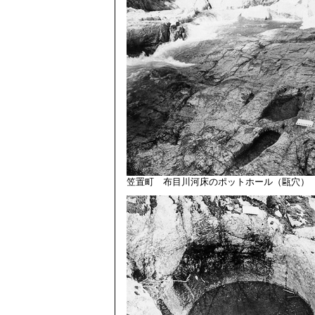
笠置町 布目川河床のポットホール（甌穴）