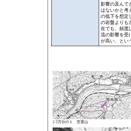
影響の及んで
はないかと考
の低下を想定し
の岩盤よりも
在でも、頻度
流の影響を受
が高い、とい
2.5万分の１ 笠置山