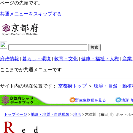
ページの先頭です。
共通メニューをスキップする
府政情報
|
暮らし・環境
|
教育・文化
|
健康・福祉・人権
|
産業
ここまでが共通メニューです
サイト内の現在位置です：
京都府トップ
＞
環境・自然・動植
野生生物種を見る
地形･
トップページ
>
地形・地質・自然現象
>
地形
> 木津川（布目川）ポットホ