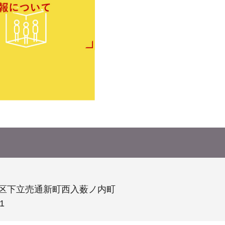
市上京区下立売通新町西入薮ノ内町
1