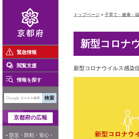
京都府
トップページ
>
子育て・健康・
新型コロナ
緊急情報
閲覧支援
新型コロナウイルス感染
情報を探す
京都府の広報
防災・防犯・安心・