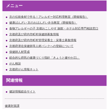
メニュー
京の伝統食材で作る！アレルギー対応料理教室（開催報告）
健康ばんざい 京のおばんざい弁当教室（開催報告）
食物アレルギーの子 京都おこしやす 旅館・ホテル対応専門相談窓口
京都府及び府内市町村保健師募集情報
京都府及び府内市町村管理栄養士・栄養士募集情報
京都府潜在保健師等人材バンクへの登録について
保健師人材育成
総合的な府民の健康づくり指針「きょうと健やか21」
がん検診
京都府がん情報ネット
関連情報
健診情報総合サイト
健康対策課