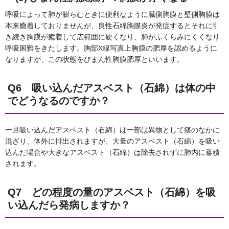
呼吸によって肺が膨らむときに便利なように臓側胸膜と壁側胸膜は
本来癒着しておりませんが、良性石綿胸膜炎が発症するとそれに引
き続き胸膜が癒着して広範囲に硬くなり、肺がふくらみにくくなり
呼吸困難をきたします。胸部X線写真上胸膜の肥厚を認めるように
なりますが、この状態をびまん性胸膜肥厚といいます。
Q6 吸い込んだアスベスト（石綿）は体の中
でどうなるのですか？
一旦吸い込んだアスベスト（石綿）は一部は異物として痰のなかに
混ざり、体外に排出されますが、大量のアスベスト（石綿）を吸い
込んだ場合や大きなアスベスト（石綿）は除去されずに肺内に蓄積
されます。
Q7 どの程度の量のアスベスト（石綿）を吸
い込んだら発病しますか？