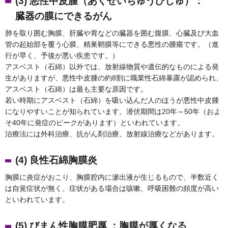
(3) 悪性中皮腫（あくせいちゅうひしゅ）：
臓器の膜にできるがん
肺を取り囲む胸膜、肝臓や胃などの臓器を囲む腹膜、心臓及び大血
管の起始部を覆う心膜、精巣鞘膜等にできる悪性の腫瘍です。（進
行が早く、予後が悪い疾患です。）
アスベスト（石綿）以外では、放射線物質や遺伝的なものによる発
生がありますが、悪性中皮腫の約8割に職業性石綿暴露が認められ、
アスベスト（石綿）は最も主要な原因です。
若い時期にアスベスト（石綿）を吸い込んだ人のほうが悪性中皮腫
になりやすいことが知られています。潜伏期間は20年～50年（およ
そ40年に発症のピークがあります）といわれています。
治療法には外科治療、抗がん剤治療、放射線治療などがあります。
(4) 良性石綿胸膜炎
胸膜に炎症がおこり、胸膜腔内に滲出液が生じるもので、半数近く
は自覚症状が無く、症状がある場合は咳嗽、呼吸困難の頻度が高い
といわれています。
(5) びまん性胸膜肥厚 ：胸膜が厚くなる