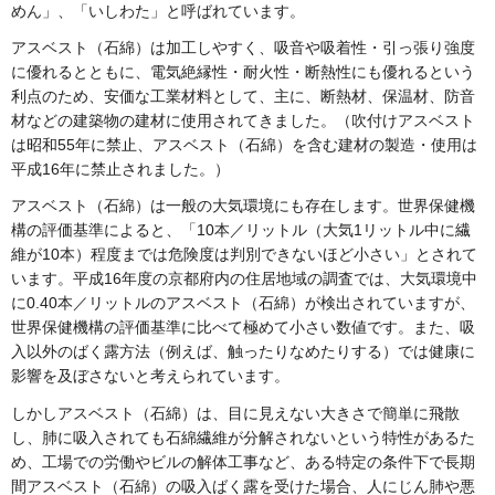
めん」、「いしわた」と呼ばれています。
アスベスト（石綿）は加工しやすく、吸音や吸着性・引っ張り強度
に優れるとともに、電気絶縁性・耐火性・断熱性にも優れるという
利点のため、安価な工業材料として、主に、断熱材、保温材、防音
材などの建築物の建材に使用されてきました。（吹付けアスベスト
は昭和55年に禁止、アスベスト（石綿）を含む建材の製造・使用は
平成16年に禁止されました。）
アスベスト（石綿）は一般の大気環境にも存在します。世界保健機
構の評価基準によると、「10本／リットル（大気1リットル中に繊
維が10本）程度までは危険度は判別できないほど小さい」とされて
います。平成16年度の京都府内の住居地域の調査では、大気環境中
に0.40本／リットルのアスベスト（石綿）が検出されていますが、
世界保健機構の評価基準に比べて極めて小さい数値です。また、吸
入以外のばく露方法（例えば、触ったりなめたりする）では健康に
影響を及ぼさないと考えられています。
しかしアスベスト（石綿）は、目に見えない大きさで簡単に飛散
し、肺に吸入されても石綿繊維が分解されないという特性があるた
め、工場での労働やビルの解体工事など、ある特定の条件下で長期
間アスベスト（石綿）の吸入ばく露を受けた場合、人にじん肺や悪