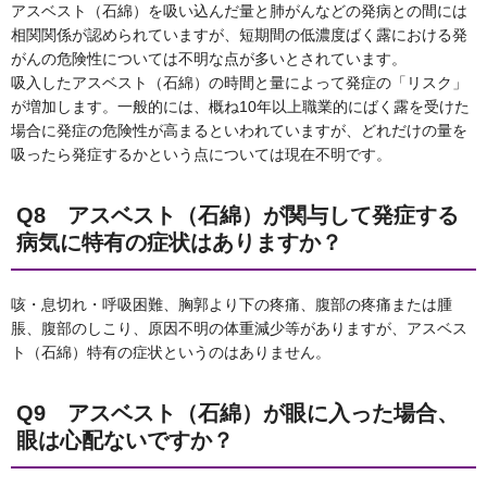
アスベスト（石綿）を吸い込んだ量と肺がんなどの発病との間には
相関関係が認められていますが、短期間の低濃度ばく露における発
がんの危険性については不明な点が多いとされています。
吸入したアスベスト（石綿）の時間と量によって発症の「リスク」
が増加します。一般的には、概ね10年以上職業的にばく露を受けた
場合に発症の危険性が高まるといわれていますが、どれだけの量を
吸ったら発症するかという点については現在不明です。
Q8 アスベスト（石綿）が関与して発症する
病気に特有の症状はありますか？
咳・息切れ・呼吸困難、胸郭より下の疼痛、腹部の疼痛または腫
脹、腹部のしこり、原因不明の体重減少等がありますが、アスベス
ト（石綿）特有の症状というのはありません。
Q9 アスベスト（石綿）が眼に入った場合、
眼は心配ないですか？