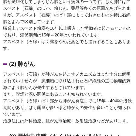
肺が繊維化してしまうじん肺という病気の一つです。じん肺にはア
スベスト（石綿）のほか、粉じん、薬品等多くの原因があげられま
すが、アスベスト（石綿）のばく露によっておきたものを特に石綿
肺とよんで区別しています。
職業上アスベスト粉塵を10年以上吸入した労働者に起こるといわれ
ており、潜伏期間は15年～20年といわれています。
アスベスト（石綿）ばく露をやめたあとでも進行することもありま
す。
(2) 肺がん
アスベスト（石綿）が肺がんを起こすメカニズムはまだ十分に解明
されていませんが、肺細胞に取り込まれた石綿繊維の主に物理的刺
激により肺がんが発生するとされています。
また、喫煙と深い関係にあることも知られています。
アスベスト（石綿）ばく露から肺がん発症までに15年～40年の潜伏
期間があり、ばく露量が多いほど肺がんの発生が多いことが知られ
ています。
治療法には外科治療、抗がん剤治療、放射線治療などがあります。