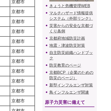
京都市
きょうと危機管理WEB
京都市
マルチハザード情報提供
システム（外部リンク）
京都市
災害からの安全な京都づ
京都市
くり条例
京都府地域防災計画
京都市
地震・津波防災対策
京都市
自主防災組織ハンドブッ
ク
京都市
防災教育のページ
京都市
京都BCP（企業のための
防災のページ）
京都市
新型インフルエンザ対策
京都市
鳥インフルエンザ関連
京都市
原子力災害に備えて
京都市