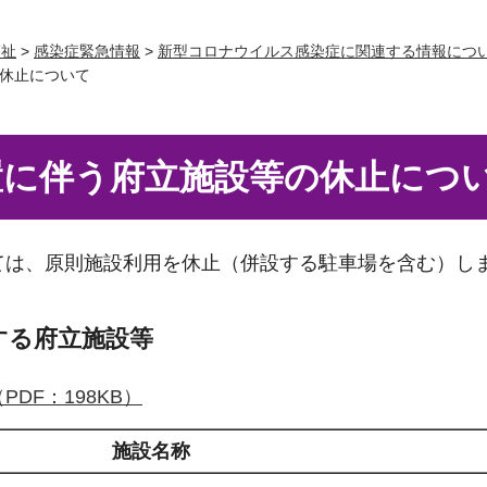
福祉
>
感染症緊急情報
>
新型コロナウイルス感染症に関連する情報につ
休止について
置に伴う府立施設等の休止につ
ては、原則施設利用を休止（併設する駐車場を含む）し
する府立施設等
DF：198KB）
施設名称