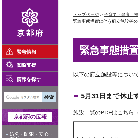
京都府
トップページ
>
子育て・健康・
緊急事態措置に伴う府立施設等の
緊急事態措
緊急情報
閲覧支援
以下の府立施設等につい
情報を探す
5月31日まで休止
施設一覧のPDFはこちら（P
京都府の広報
防災・防犯・安心・