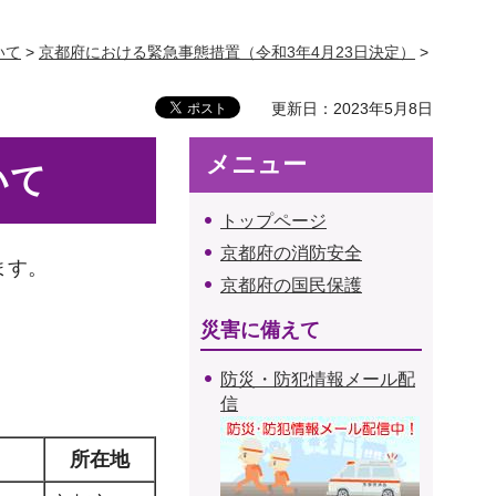
いて
>
京都府における緊急事態措置（令和3年4月23日決定）
>
更新日：2023年5月8日
メニュー
いて
トップページ
京都府の消防安全
ます。
京都府の国民保護
災害に備えて
防災・防犯情報メール配
信
所在地