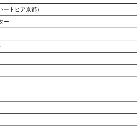
ハートピア京都）
ター
条