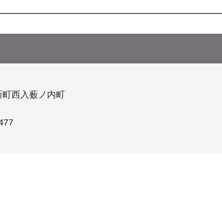
新町西入薮ノ内町
477