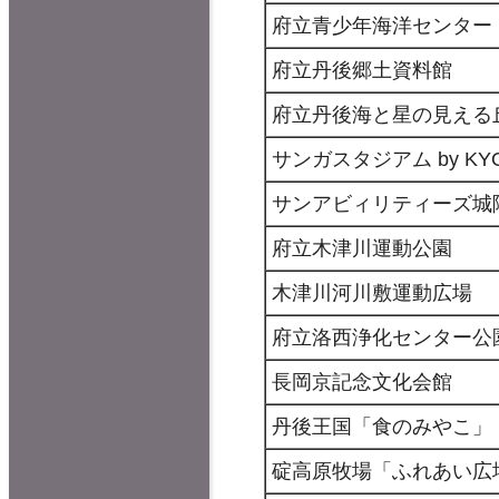
府立青少年海洋センター
府立丹後郷土資料館
府立丹後海と星の見える
サンガスタジアム by KY
サンアビィリティーズ城
府立木津川運動公園
木津川河川敷運動広場
府立洛西浄化センター公
長岡京記念文化会館
丹後王国「食のみやこ」
碇高原牧場「ふれあい広