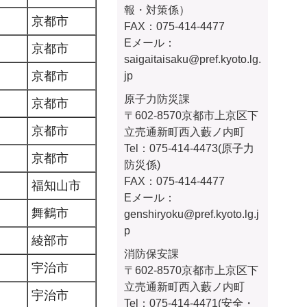
報・対策係）
京都市
FAX：075-414-4477
Eメール：
京都市
saigaitaisaku
@pref.kyoto.lg.
京都市
jp
原子力防災課
京都市
〒602-8570京都市上京区下
京都市
立売通新町西入藪ノ内町
Tel：075-414-4473(原子力
京都市
防災係)
FAX：075-414-4477
福知山市
Eメール：
舞鶴市
genshiryoku@pref.kyoto.lg.j
p
綾部市
消防保安課
宇治市
〒602-8570京都市上京区下
立売通新町西入藪ノ内町
宇治市
Tel：075-414-4471(安全・