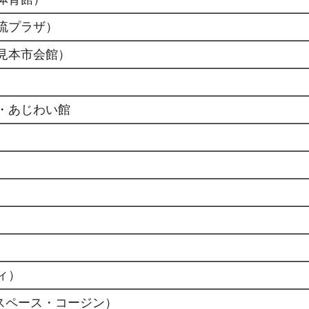
流プラザ）
見本市会館）
・あじわい館
ィ）
（アートスペース・コージン）