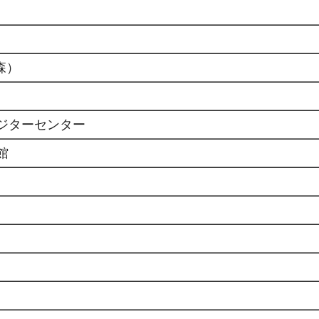
森）
ジターセンター
館