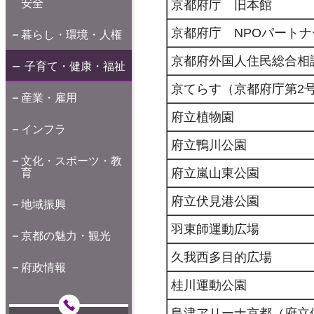
安全
京都府庁 旧本館
京都府庁 NPOパート
暮らし・環境・人権
京都府外国人住民総合相
子育て・健康・福祉
京てらす（京都府庁第2
産業・雇用
府立植物園
インフラ
府立鴨川公園
文化・スポーツ・教
府立嵐山東公園
育
府立伏見港公園
地域振興
羽束師運動広場
京都の魅力・観光
久我西多目的広場
府政情報
桂川運動公園
島津アリーナ京都（府立