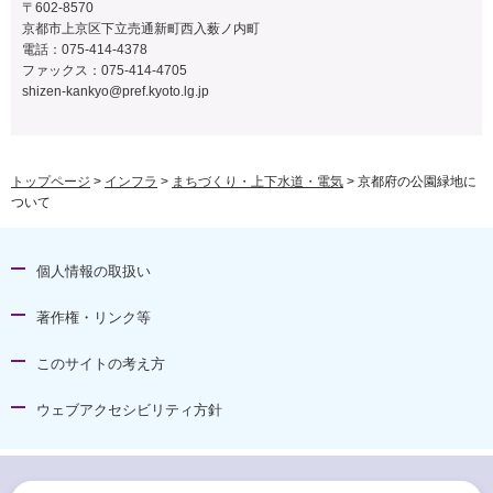
〒602-8570
京都市上京区下立売通新町西入薮ノ内町
電話：075-414-4378
ファックス：075-414-4705
shizen-kankyo@pref.kyoto.lg.jp
トップページ
>
インフラ
>
まちづくり・上下水道・電気
> 京都府の公園緑地に
ついて
個人情報の取扱い
著作権・リンク等
このサイトの考え方
ウェブアクセシビリティ方針