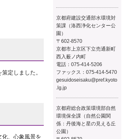
京都府建設交通部水環境対
策課（洛西浄化センター公
園）
〒602-8570
京都市上京区下立売通新町
西入薮ノ内町
電話：075-414-5206
を策定しました。
ファックス：075-414-5470
gesuidoseisaku@pref.kyoto
.lg.jp
京都府総合政策環境部自然
環境保全課（自然公園関
係：丹後海と星の見える丘
公園）
文化、心象風景を