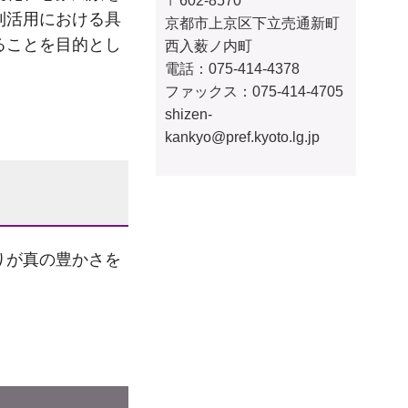
〒602-8570
利活用における具
京都市上京区下立売通新町
ることを目的とし
西入薮ノ内町
電話：075-414-4378
ファックス：075-414-4705
shizen-
kankyo@pref.kyoto.lg.jp
りが真の豊かさを