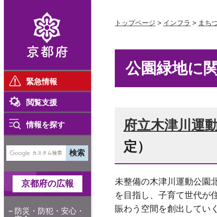
京都府
トップページ
>
インフラ
>
まち
公園緑地に
緊急情報
閲覧支援
府立木津川運
情報を探す
定）
未整備の木津川運動公園
京都府の広報
を目指し、子育て世代が
賑わう空間を創出してい
防災・防犯・安心・