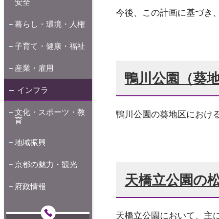
安全
今後、この計画に基づき
暮らし・環境・人権
子育て・健康・福祉
産業・雇用
鴨川公園（葵
インフラ
文化・スポーツ・教
鴨川公園の葵地区におけ
育
地域振興
京都の魅力・観光
天橋立公園の
府政情報
天橋立公園において、主