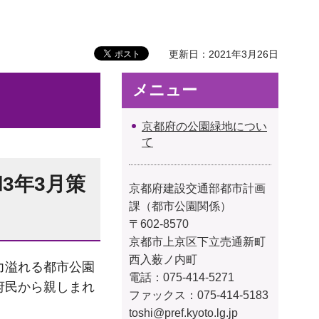
更新日：2021年3月26日
メニュー
京都府の公園緑地につい
て
3年3月策
京都府建設交通部都市計画
課（都市公園関係）
〒602-8570
京都市上京区下立売通新町
西入薮ノ内町
力溢れる都市公園
電話：075-414-5271
府民から親しまれ
ファックス：075-414-5183
toshi@pref.kyoto.lg.jp