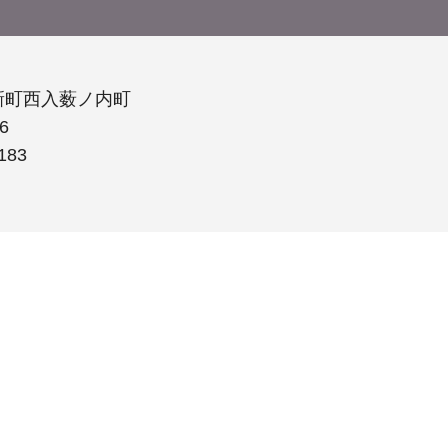
新町西入薮ノ内町
6
183