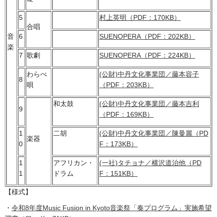
5
村上英明（PDF：170KB）
合唱
音
6
SUENOPERA（PDF：202KB）
楽
7
歌劇
SUENOPERA（PDF：224KB）
わらべ
(公財)中丹文化事業団／藤本容子
8
唄
（PDF：203KB）
和太鼓
(公財)中丹文化事業団／藤本吉利
9
（PDF：169KB）
1
二胡
(公財)中丹文化事業団／陳曼麗（PD
楽器
0
F：173KB）
1
アフリカン・
(一社)タチョナ／横沢道治他（PD
1
ドラム
F：151KB）
【様式】
・
令和8年度Music Fusion in Kyoto音楽祭「奏プログラム」実施希望