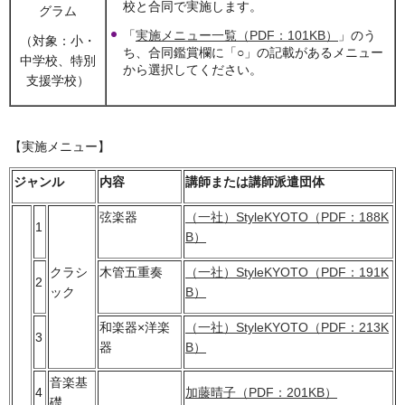
校と合同で実施します。
グラム
「
実施メニュー一覧（PDF：101KB）
」のう
（対象：小・
ち、合同鑑賞欄に「○」の記載があるメニュー
中学校、特別
から選択してください。
支援学校）
【実施メニュー】
ジャンル
内容
講師または講師派遣団体
弦楽器
（一社）StyleKYOTO（PDF：188K
1
B）
クラシ
木管五重奏
（一社）StyleKYOTO（PDF：191K
2
ック
B）
和楽器×洋楽
（一社）StyleKYOTO（PDF：213K
3
器
B）
音楽基
4
加藤晴子（PDF：201KB）
礎