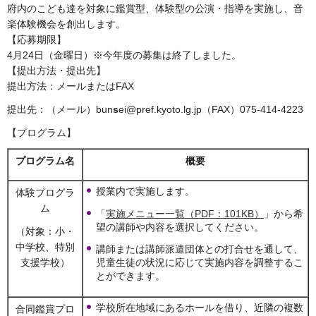
府内のこども達を対象に鑑賞型、体験型の公演・指導を実施し、音
楽体験機会を創出します。
【応募期限】
4月24日（金曜日）※今年度の募集は終了しました。
【提出方法・提出先】
提出方法：メールまたはFAX
提出先：（メール）bun
s
ei@pref.kyoto.lg.jp（FAX）075-414-4223
【プログラム】
プログラム名
概要
授業内で実施します。
体験プログラ
ム
「
実施メニュー一覧（PDF：101KB）
」から希
望の講師や内容を選択してください。
（対象：小・
中学校、特別
講師または講師派遣団体との打合せを通して、
支援学校）
児童生徒の状況に応じて実施内容を調整するこ
とができます。
学校所在地域にあるホールを借り、近隣の複数
合同鑑賞プロ