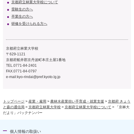
京都府立林業大学校について
受験生の方へ
卒業生の方へ
研修を受けられる方へ
京都府立林業大学校
〒629-1121
京都府船井郡京丹波町本庄土屋1番地
TEL.0771-84-2401
FAX.0771-84-0797
e-mail:
kyo-rindai@pref.kyoto.lg.jp
トップページ
>
産業・雇用
>
農林水産業担い手育成・就業支援
>
京都府 きょう
と森の通信局
>
京都府立林業大学校
>
京都府立林業大学校について
> 「京林大
だより」バックナンバー
個人情報の取扱い