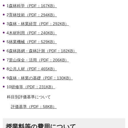
1
森林科学（PDF：167KB）
2
育林技術（PDF：294KB）
3
森林・林業経営（PDF：292KB）
4
木材利用（PDF：240KB）
5
林業機械（PDF：529KB）
6
森林路網・森林計測（PDF：182KB）
7
里山保全・活用（PDF：206KB）
8
公共人材（PDF：465KB）
9
森林・林業の基礎（PDF：130KB）
10
研修等（PDF：231KB）
科目別評価基準について
評価基準（PDF：58KB）
授業料等の費用について