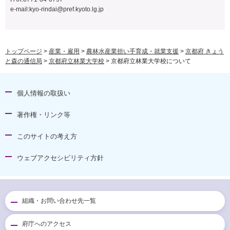
e-mail:
kyo-rindai@pref.kyoto.lg.jp
トップページ
>
産業・雇用
>
農林水産業担い手育成・就業支援
>
京都府 きょう
と森の通信局
>
京都府立林業大学校
> 京都府立林業大学校について
個人情報の取扱い
著作権・リンク等
このサイトの考え方
ウェブアクセシビリティ方針
組織・お問い合わせ先一覧
府庁へのアクセス