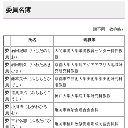
委員名簿
（順不同、敬称略）
氏名
現職等
委
石田紀郎（いしだのり
人間環境大学環境教育センター特任教
員
お）
授
委
岩田明久（いわたあき
京都大学大学院アジアアフリカ地域研
員
ひさ）
究研究科教授
委
藤本英子（ふじもとひ
京都市立芸術大学美術学部美術研究科
員
でこ）
准教授
委
道奥康治（みちおくこ
神戸大学大学院工学研究科教授
員
うじ）
委
小川博（おがわひろ
亀岡市自治会連合会会長
員
む）
委
古谷弘志（ふるたにひ
亀岡市桂川改修促進期成同盟委員長
員
ろし）