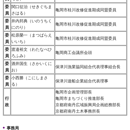
委
関口征治（せきぐちま
亀岡市桂川改修促進期成同盟委員
員
さはる）
委
井内邦典（いのうちく
亀岡市桂川改修促進期成同盟委員
員
にのり）
委
松原榮一（まつばらえ
亀岡市桂川改修促進期成同盟委員
員
いいち）
委
渡邉裕文（わたなべひ
亀岡商工会議所会頭
員
ろふみ）
委
酒井国生（さかいくに
保津川漁業協同組合代表理事組合長
員
お）
委
小西勝（こにしまさ
保津川遊船企業組合代表理事
員
る）
亀岡市企画管理部長
行
亀岡市まちづくり推進部長
政
京都府南丹広域振興局企画総務部長
京都府南丹土木事務所長
事務局