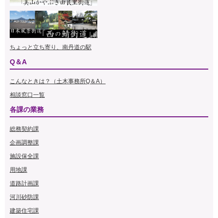
ちょっと立ち寄り、南丹道の駅
Q＆A
こんなときは？（土木事務所Q＆A）
相談窓口一覧
各課の業務
総務契約課
企画調整課
施設保全課
用地課
道路計画課
河川砂防課
建築住宅課