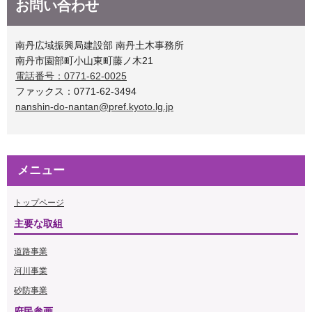
お問い合わせ
南丹広域振興局建設部 南丹土木事務所
南丹市園部町小山東町藤ノ木21
電話番号：0771-62-0025
ファックス：0771-62-3494
nanshin-do-nantan@pref.kyoto.lg.jp
メニュー
トップページ
主要な取組
道路事業
河川事業
砂防事業
府民参画