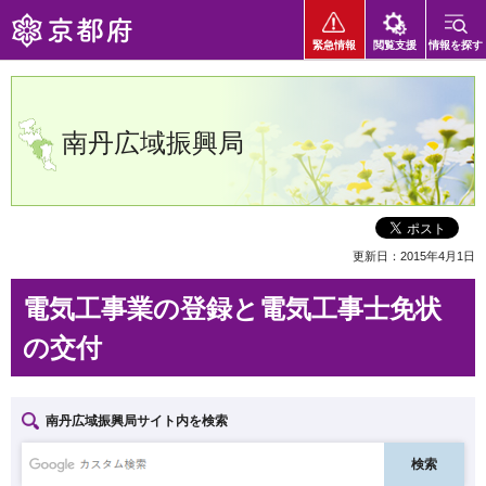
京都府
緊急情報
閲覧支援
情報を探す
南丹広域振興局
更新日：2015年4月1日
電気工事業の登録と電気工事士免状
の交付
南丹広域振興局サイト内を検索