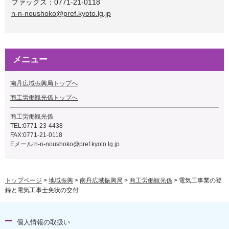
ファックス：0771-21-0118
n-n-noushoko@pref.kyoto.lg.jp
メニュー
南丹広域振興局トップへ
商工労働観光係トップへ
商工労働観光係
TEL:0771-23-4438
FAX:0771-21-0118
Eメール:n-n-noushoko@pref.kyoto.lg.jp
トップページ
>
地域振興
>
南丹広域振興局
>
商工労働観光係
> 電気工事業の登
録と電気工事士免状の交付
個人情報の取扱い