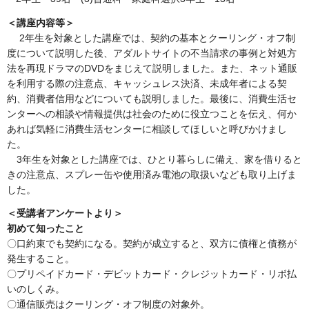
＜講座内容等＞
2年生を対象とした講座では、契約の基本とクーリング・オフ制
度について説明した後、アダルトサイトの不当請求の事例と対処方
法を再現ドラマのDVDをまじえて説明しました。また、ネット通販
を利用する際の注意点、キャッシュレス決済、未成年者による契
約、消費者信用などについても説明しました。最後に、消費生活セ
ンターへの相談や情報提供は社会のために役立つことを伝え、何か
あれば気軽に消費生活センターに相談してほしいと呼びかけまし
た。
3年生を対象とした講座では、ひとり暮らしに備え、家を借りると
きの注意点、スプレー缶や使用済み電池の取扱いなども取り上げま
した。
＜受講者アンケートより＞
初めて知ったこと
〇口約束でも契約になる。契約が成立すると、双方に債権と債務が
発生すること。
〇プリペイドカード・デビットカード・クレジットカード・リボ払
いのしくみ。
〇通信販売はクーリング・オフ制度の対象外。