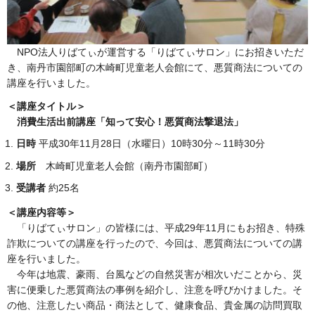
NPO法人りばてぃが運営する「りばてぃサロン」にお招きいただ
き、南丹市園部町の木崎町児童老人会館にて、悪質商法についての
講座を行いました。
＜講座タイトル＞
消費生活出前講座「知って安心！悪質商法撃退法」
日時
平成30年11月28日（水曜日）10時30分～11時30分
場所
木崎町児童老人会館（南丹市園部町）
受講者
約25名
＜講座内容等＞
「りばてぃサロン」の皆様には、平成29年11月にもお招き、特殊
詐欺についての講座を行ったので、今回は、悪質商法についての講
座を行いました。
今年は地震、豪雨、台風などの自然災害が相次いだことから、災
害に便乗した悪質商法の事例を紹介し、注意を呼びかけました。そ
の他、注意したい商品・商法として、健康食品、貴金属の訪問買取