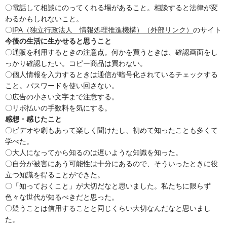
〇電話して相談にのってくれる場があること。相談すると法律が変
わるかもしれないこと。
〇
IPA（独立行政法人 情報処理推進機構）（外部リンク）
のサイト
今後の生活に生かせると思うこと
〇通販を利用するときの注意点。何かを買うときは、確認画面をし
っかり確認したい。コピー商品は買わない。
〇個人情報を入力するときは通信が暗号化されているチェックする
こと。パスワードを使い回さない。
〇広告の小さい文字まで注意する。
〇リボ払いの手数料を気にする。
感想・感じたこと
〇ビデオや劇もあって楽しく聞けたし、初めて知ったことも多くて
学べた。
〇大人になってから知るのは遅いような知識を知った。
〇自分が被害にあう可能性は十分にあるので、そういったときに役
立つ知識を得ることができた。
〇「知っておくこと」が大切だなと思いました。私たちに限らず
色々な世代が知るべきだと思った。
〇疑うことは信用することと同じくらい大切なんだなと思いまし
た。