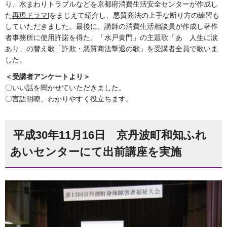
り、水まわりトラブルなどを京都府消費生活安全センターが作成し
た
再現ドラマ
l
をまじえて紹介し、悪質商法の上手な断り方の練習も
していただきました。最後に、講師の消費生活相談員が作成し著作
者事務所に使用許諾を得た、「水戸黄門」の主題歌「あゝ人生に涙
あり」の替え歌「詐欺・悪質商法撃退の歌」を受講者全員で歌いま
した。
＜受講者アンケートより＞
〇いい話を聞かせていただきました。
〇言語明瞭、わかりやすく役立ちます。
平成30年11月16日 京丹波町和知ふれ
あいセンターにて出前講座を実施