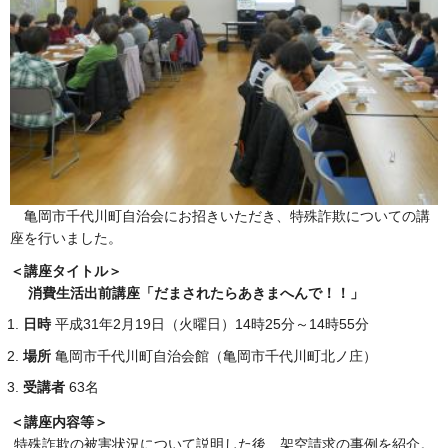
亀岡市千代川町自治会にお招きいただき、特殊詐欺についての講
座を行いました。
＜講座タイトル＞
消費生活出前講座「だまされたらあきまへんで！！」
日時
平成31年2月19日（火曜日）14時25分～14時55分
場所
亀岡市千代川町自治会館（亀岡市千代川町北ノ庄）
受講者
63名
＜講座内容等＞
特殊詐欺の被害状況について説明した後、架空請求の事例を紹介。