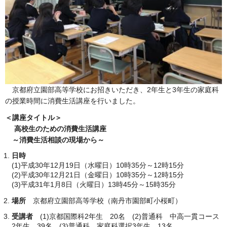
京都府立園部高等学校にお招きいただき、2年生と3年生の家庭科
の授業時間に消費生活講座を行いました。
＜講座タイトル＞
高校生のための消費生活講座
～消費生活相談の現場から～
日時
(1)平成30年12月19日（水曜日）10時35分～12時15分
(2)平成30年12月21日（金曜日）10時35分～12時15分
(3)平成31年1月8日（火曜日）13時45分～15時35分
場所
京都府立園部高等学校（南丹市園部町小桜町）
受講者
(1)京都国際科2年生 20名 (2)普通科 中高一貫コース
2年生 39名 (3)普通科 家庭科選択3年生 13名