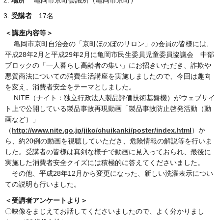
受講者
17名
＜講座内容等＞
亀岡市京町自治会の「京町ほのぼのサロン」の会員の皆様には、
平成28年2月と平成29年2月に亀岡市民生委員児童委員協議会 中部
ブロックの「一人暮らし高齢者の集い」にお招きいただき、詐欺や
悪質商法についての消費生活講座を実施しましたので、今回は趣向
を変え、消費者安全をテーマとしました。
NITE（ナイト：独立行政法人製品評価技術基盤機）がウェブサイ
ト上で公開している製品事故再現動画「製品事故防止啓発活動（動
画など）」
（
http://www.nite.go.jp/jiko/chuikanki/poster/index.html
）か
ら、約20例の動画を視聴していただき、危険情報の解説等を行いま
した。受講者の皆様は真剣な様子で動画に見入っておられ、最後に
実施した消費者安全クイズには積極的に答えてくださいました。
その他、平成28年12月から変更になった、新しい洗濯表示につい
ての説明も行いました。
＜受講者アンケートより＞
〇映像をまじえてお話してくださいましたので、よく分かりまし