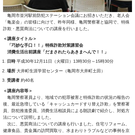
亀岡市並河駅前防犯ステーション会議にお招きいただき、老人会
「亀楽会」の皆様に向けて、昨年同様、亀岡警察署と協同で、特殊
詐欺・悪質商法についての講座を行いました。
＜講座タイトル＞
「巧妙な手口！！」特殊詐欺対策講習会
消費生活出前講座「だまされたらあきまへんで！！」
日時
平成30年12月11日（火曜日）13時30分～15時30分
場所
大井町生涯学習センター（亀岡市大井町土田）
受講者
約40名
＜講座内容等＞
亀岡警察署員より、地域での犯罪被害と特殊詐欺の状況の報告の
後、最近急増している「キャッシュカードすり替え詐欺」を警察署
員、防犯推進委員、消費生活相談員による朗読劇で紹介し、対処方
法について説明しました。
次に、悪質商法についての講座も行いました。住宅リフォーム、
健康食品、貴金属の訪問買取り、水まわりトラブルなどの事例を京