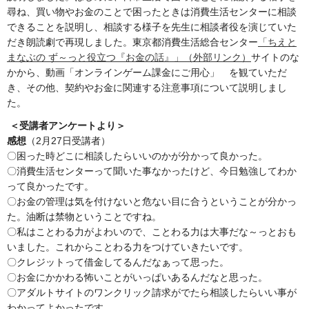
尋ね、買い物やお金のことで困ったときは消費生活センターに相談
できることを説明し、相談する様子を先生に相談者役を演じていた
だき朗読劇で再現しました。東京都消費生活総合センター
「ちえと
ま
なぶ
の
ず～っと役立つ『お金の話』」
（外部リンク）
サイトのな
かから、動画「オンラインゲーム課金にご用心」 を観ていただ
き、その他、契約やお金に関連する注意事項について説明しまし
た。
＜受講者アンケートより＞
感想
（2月27日受講者）
〇困った時どこに相談したらいいのかが分かって良かった。
〇消費生活センターって聞いた事なかったけど、今日勉強してわか
って良かったです。
〇お金の管理は気を付けないと危ない目に合うということが分かっ
た。油断は禁物ということですね。
〇私はことわる力がよわいので、ことわる力は大事だな～っとおも
いました。これからことわる力をつけていきたいです。
〇クレジットって借金してるんだなぁって思った。
〇お金にかかわる怖いことがいっぱいあるんだなと思った。
〇アダルトサイトのワンクリック請求がでたら相談したらいい事が
わかってよかったです。