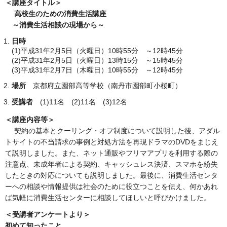
＜講座タイトル＞
高校生のための消費生活講座
～消費生活相談の現場から～
日時
(1)平成31年2月5日（火曜日）10時55分 ～12時45分
(2)平成31年2月5日（火曜日）13時15分 ～15時45分
(3)平成31年2月7日（木曜日）10時55分 ～12時45分
場所
京都府立園部高等学校（南丹市園部町小桜町）
受講者
(1)11名 (2)11名 (3)12名
＜講座内容等＞
契約の基本とクーリング・オフ制度について説明した後、アダル
トサイトの不当請求の事例と対処方法を再現ドラマのDVDをまじえ
て説明しました。また、ネット通販やフリマアプリを利用する際の
注意点、未成年者による契約、キャッシュレス決済、スマホを紛失
したときの対応についても説明しました。最後に、消費生活センタ
ーへの相談や情報提供は社会のために役立つことを伝え、何かあれ
ば気軽に消費生活センターに相談してほしいと呼びかけました。
＜受講者アンケートより＞
初めて知ったこと