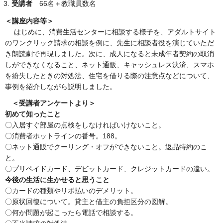
受講者
66名＋教職員数名
＜講座内容等＞
はじめに、消費生活センターに相談する様子を、アダルトサイト
のワンクリック請求の相談を例に、先生に相談者役を演じていただ
き朗読劇で再現しました。次に、成人になると未成年者契約の取消
しができなくなること、ネット通販、キャッシュレス決済、スマホ
を紛失したときの対処法、住宅を借りる際の注意点などについて、
事例を紹介しながら説明しました。
＜受講者アンケートより＞
初めて知ったこと
〇入居すぐ部屋の点検をしなければいけないこと。
〇消費者ホットラインの番号。188。
〇ネット通販でクーリング・オフができないこと。返品特約のこ
と。
〇プリペイドカード、デビットカード、クレジットカードの違い。
今後の生活に生かせると思うこと
〇カードの種類やリボ払いのデメリット。
〇原状回復について。貸主と借主の負担区分の図解。
〇何か問題が起こったら電話で相談する。