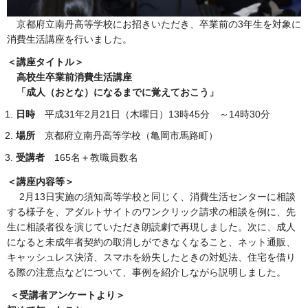
京都府立南丹高等学校にお招きいただき、卒業前の3年生を対象に
消費生活講座を行いました。
＜講座タイトル＞
高校生卒業前消費生活講座
「成人（おとな）になるまでに覚えておこう」
日時
平成31年2月21日（木曜日）13時45分 ～14時30分
場所
京都府立南丹高等学校（亀岡市馬路町）
受講者
165名＋教職員数名
＜講座内容等＞
2月13日実施の須知高等学校と同じく、消費生活センターに相談
する様子を、アダルトサイトのワンクリック請求の相談を例に、先
生に相談者役を演じていただき朗読劇で再現しました。次に、成人
になると未成年者契約の取消しができなくなること、ネット通販、
キャッシュレス決済、スマホを紛失したときの対処法、住宅を借り
る際の注意点などについて、事例を紹介しながら説明しました。
＜
受講者アンケートより＞