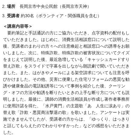
場所
長岡京市中央公民館（長岡京市天神）
受講者
約30名（ボランティア・関係職員を含む）
＜講座内容等＞
要約筆記と手話通訳の方にご協力いただき、点字資料の配付もし
ていただきました。はじめに、消費生活相談窓口について説明した
後、受講者のまわりの方々への注意喚起と相談窓口への誘導をお願
いしました。次に、特殊詐欺、特殊詐欺の被害状況についてクイズ
をまじえて説明した後、最近急増している「キャッシュカードすり
替え詐欺」をスライドで字幕を出しながら朗読劇で聞いていただき
ました。また、はがきやメールによる架空請求についても注意を呼
びかけました。その他、災害に便乗した住宅リフォームの悪質な勧
誘や健康食品の電話勧誘等について事例を紹介した後、クーリン
グ・オフの方法や勧誘を断りたいときの上手な断り方についても説
明しました。最後に、講師の消費生活相談員が作成し著作者事務所
に使用許諾を得た、「水戸黄門」の主題歌「あゝ人生に涙あり」の
替え歌「詐欺・悪質商法撃退の歌」を歌いました。アンケートは実
施できませんでしたが、受講者の方からは、「ゆっくり、はっきり
と話してもらえたのでわかりやすかった」などの感想をいただきま
した。