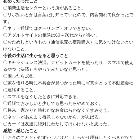
初めて知ったこと
〇消費生活センターという所があること。
〇リボ払いとかは言葉だけ知っていたので、内容知れて良かったで
す。
〇ネット通販ではクーリング・オフできない。
〇アダルトサイトの相談は60～70代からが多い。
〇おためしというもの（通信販売の定期購入）に気をつけないとい
けないこと。
今後の生活に生かせると思うこと
〇キャッシュレス決済。デビットカードを使ったり、スマホで使え
るやつ（決済）もやってみたいなと思った。
〇困ったら188。
〇家を借りる時に不具合が見つかった時に写真をとって不動産会社
に連絡すること。
〇スマホをなくしたときに対応できる。
〇通販でおかしいと少しでも思ったらやめておく。
〇将来、家かりた時むだなお金はらわなくてすみそう。
〇ネットがあんまり得意じゃないから、がんばる。
〇カードは友達に絶対にわたしてはいけないと思った。
感想・感じたこと
〇お金のこととかむずかしいけど、しっかり理解しとくべきだなと