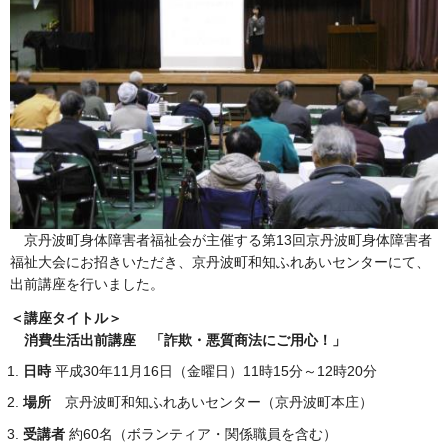
京丹波町身体障害者福祉会が主催する第13回京丹波町身体障害者
福祉大会にお招きいただき、京丹波町和知ふれあいセンターにて、
出前講座を行いました。
＜講座タイトル＞
消費生活出前講座 「詐欺・悪質商法にご用心！」
日時
平成30年11月16日（金曜日）11時15分～12時20分
場所
京丹波町和知ふれあいセンター（京丹波町本庄）
受講者
約60名（ボランティア・関係職員を含む）