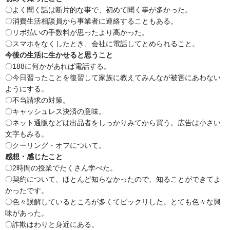
〇よく聞く話は断片的な事で、初めて聞く事が多かった。
〇消費生活相談員から事業者に連絡することもある。
〇リボ払いの手数料が思ったより高かった。
〇スマホをなくしたとき、会社に電話してとめられること。
今後の生活に生かせると思うこと
〇188に何かがあれば電話する。
〇今日習ったことを復習して家族に教えてみんなが被害にあわない
ようにする。
〇不当請求の対策。
〇キャッシュレス決済の意味。
〇ネット通販などは出品者をしっかりみてから買う。広告は小さい
文字もみる。
〇クーリング・オフについて。
感想・感じたこと
〇2時間の授業でたくさん学べた。
〇契約について、ほとんど知らなかったので、知ることができてよ
かったです。
〇色々誤解しているところが多くてビックリした。とても色々な興
味があった。
〇詐欺はわりと身近にある。