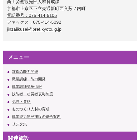
商工労働観光部人材育成課
京都市上京区下立売通新町西入薮ノ内町
電話番号：075-414-5105
ファックス：075-414-5092
jinzaiikusei@pref.kyoto.lg.jp
メニュー
京都の能力開発
職業訓練・能力開発
職業訓練講座情報
技能者・功労者表彰制度
免許・資格
ものづくり人材の育成
職業能力開発施設の総合案内
リンク集
関連施設