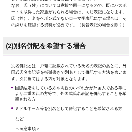
なお、氏（姓）については家族で同一になるので、既にパスポ
ートを取得した家族がおられる場合は、同じ表記になります。
氏（姓）、名をヘボン式でないローマ字表記にする場合は、そ
の綴りを確認する資料が必要です。（長音表記の場合を除く）
(2)別名併記を希望する場合
別名併記とは、戸籍に記載されている氏名の表記のあとに、外
国式氏名表記等を括弧書きで別名として併記する方法を言いま
す。次に当てはまる方が対象となります。
国際結婚をしている方や両親のいずれかが外国人である等に
より二重国籍の方等で、外国式氏名表記を併記することを希
望される方
ミドルネーム等を別名として併記することを希望される方
など
＜留意事項＞