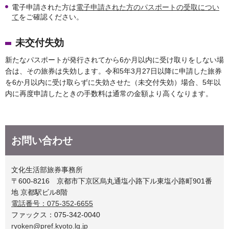
電子申請された方は
電子申請された方のパスポートの受取につい
て
をご確認ください。
未交付失効
新たなパスポートが発行されてから6か月以内に受け取りをしない場
合は、その旅券は失効します。令和5年3月27日以降に申請した旅券
を6か月以内に受け取らずに失効させた（未交付失効）場合、5年以
内に再度申請したときの手数料は通常の金額より高くなります。
お問い合わせ
文化生活部旅券事務所
〒600-8216 京都市下京区烏丸通塩小路下ル東塩小路町901番
地 京都駅ビル8階
電話番号：075-352-6655
ファックス：075-342-0040
ryoken@pref.kyoto.lg.jp