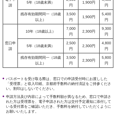
5年（18歳未満）
1,900円
請
円
円
残存有効期間同一（18歳
3,500
5,400
1,900円
以上）
円
円
7,000
9,300
10年（18歳以上）
2,300円
円
円
窓口申
2,500
4,800
5年（18歳未満）
2,300円
請
円
円
残存有効期間同一（18歳
3,500
5,800
2,300円
以上）
円
円
パスポートを受け取る際は、窓口での申請受付時にお渡しした
「受理票」と収入印紙、京都府手数料の納付済証をご持参くださ
い。割印はしないでください。
申請方法及び内容によって手数料額が異なるため、窓口で申請さ
れた方は受理票を、電子申請された方は交付予定通知に添付して
いる受付票をご確認いただき、手数料を納付していただくように
お願いいたします。