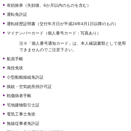
有効旅券（失効後、6か月以内のものを含む）
運転免許証
運転経歴証明書（交付年月日が平成24年4月1日以降のもの）
マイナンバーカード（個人番号カード：写真あり）
注※「個人番号通知カード」は、本人確認書類として使用
できませんのでご注意下さい。
船員手帳
海技免状
小型船舶操縦免許証
猟銃・空気銃所持許可証
戦傷病者手帳
宅地建物取引士証
電気工事士免状
無線従事者免許証