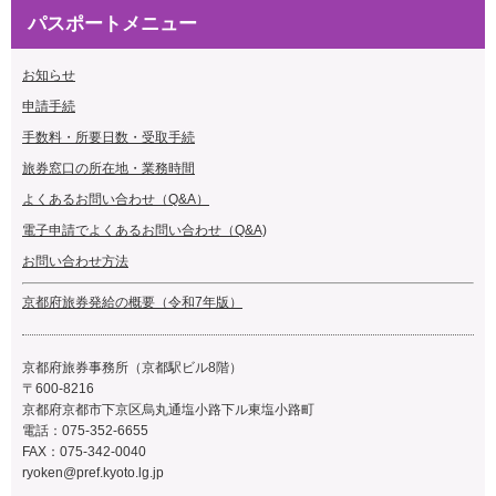
パスポートメニュー
お知らせ
申請手続
手数料・所要日数・受取手続
旅券
窓口の所在地・業務時間
よくあるお問い合わせ（Q&A）
電子申請でよくあるお問い合わせ（Q&A)
お問い合わせ方法
京都府旅券発給の概要（令和7年版）
京都府旅券事務所（京都駅ビル8階）
〒600-8216
京都府京都市下京区烏丸通塩小路下ル東塩小路町
電話：075-352-6655
FAX：075-342-0040
ryoken@pref.kyoto.lg.jp