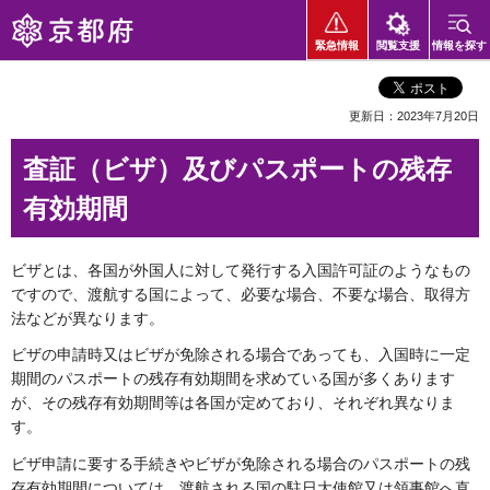
京都府
緊急情報
閲覧支援
情報を探す
更新日：2023年7月20日
査証（ビザ）及びパスポートの残存
有効期間
ビザとは、各国が外国人に対して発行する入国許可証のようなもの
ですので、渡航する国によって、必要な場合、不要な場合、取得方
法などが異なります。
ビザの申請時又はビザが免除される場合であっても、入国時に一定
期間のパスポートの残存有効期間を求めている国が多くあります
が、その残存有効期間等は各国が定めており、それぞれ異なりま
す。
ビザ申請に要する手続きやビザが免除される場合のパスポートの残
存有効期間については、渡航される国の駐日大使館又は領事館へ直