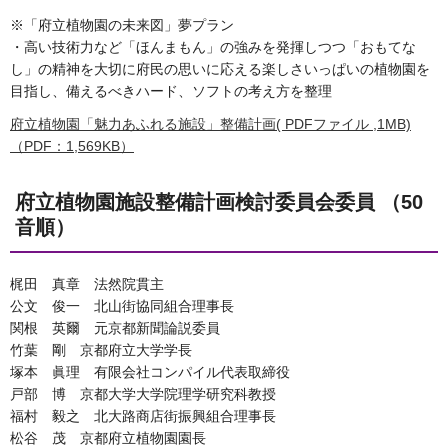
※「府立植物園の未来図」夢プラン
・高い技術力など「ほんまもん」の強みを発揮しつつ「おもてな
し」の精神を大切に府民の思いに応える楽しさいっぱいの植物園を
目指し、備えるべきハード、ソフトの考え方を整理
府立植物園「魅力あふれる施設」整備計画( PDFファイル ,1MB)
（PDF：1,569KB）
府立植物園施設整備計画検討委員会委員 （50
音順）
梶田 真章 法然院貫主
公文 俊一 北山街協同組合理事長
関根 英爾 元京都新聞論説委員
竹葉 剛 京都府立大学学長
塚本 眞理 有限会社コンパイル代表取締役
戸部 博 京都大学大学院理学研究科教授
福村 毅之 北大路商店街振興組合理事長
松谷 茂 京都府立植物園園長