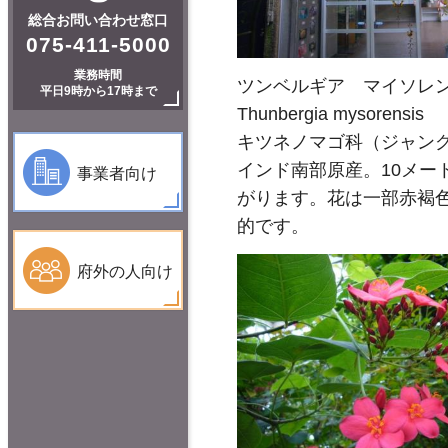
総合お問い合わせ窓口
075-411-5000
業務時間
ツンベルギア マイソレ
平日9時から17時まで
Thunbergia mysorensis
キツネノマゴ科（ジャング
インド南部原産。10メー
事業者向け
がります。花は一部赤褐
的です。
府外の人向け