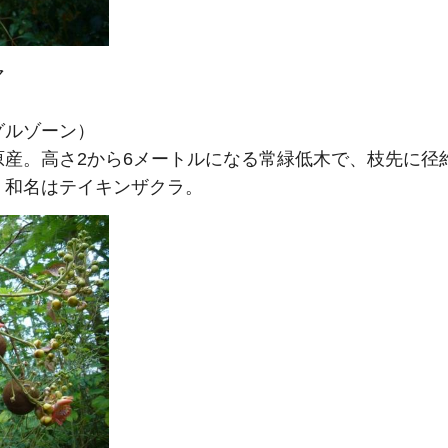
マ
グルゾーン）
産。高さ2から6メートルになる常緑低木で、枝先に径約
。和名はテイキンザクラ。