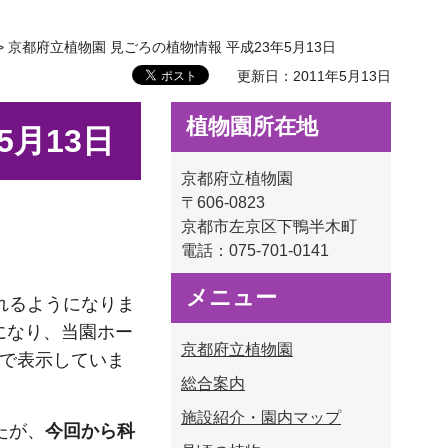
> 京都府立植物園 見ごろの植物情報 平成23年5月13日
更新日：2011年5月13日
植物園所在地
5月13日
京都府立植物園
〒606-0823
京都市左京区下鴨半木町
電話：
075-701-0141
メニュー
れるようになりま
になり、当園ホー
京都府立植物園
系で表示していま
総合案内
施設紹介・園内マップ
たが、
今回から科