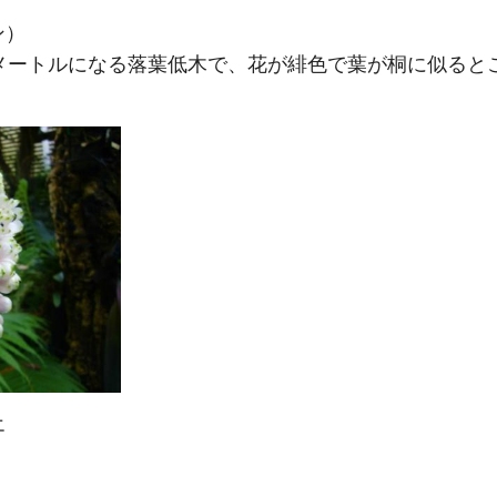
ン）
3メートルになる落葉低木で、花が緋色で葉が桐に似ると
エ