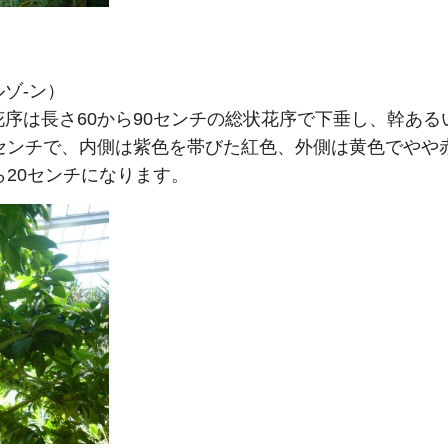
ゾ-ン）
序は長さ60から90センチの総状花序で下垂し、幹ある
0センチで、内側は紫色を帯びた紅色、外側は黄色でやや
ら20センチになります。