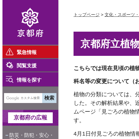
京都府
トップページ
>
文化・スポーツ
京都府立植物
緊急情報
閲覧支援
こちらでは現在見頃の植
情報を探す
科名等の変更について（
植物の分類については、
した。その解析結果や、
ムページ「見ごろの植物
京都府の広報
す。
4月1日付見ごろの植物
防災・防犯・安心・