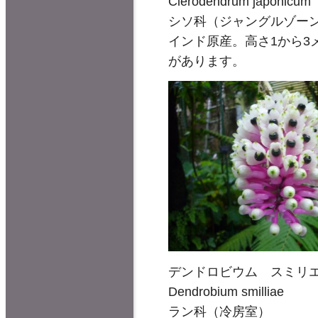
Clerodendrum japonicum
シソ科（ジャングルゾー
インド原産。高さ1から
があります。
デンドロビウム スミリ
Dendrobium smilliae
ラン科（冷房室）