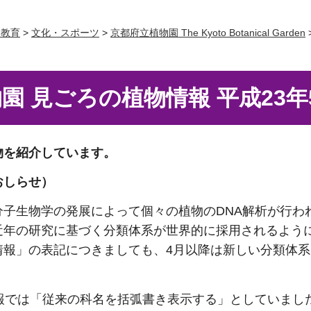
・教育
>
文化・スポーツ
>
京都府立植物園 The Kyoto Botanical Garden
園 見ごろの植物情報 平成23年
物を紹介しています。
おしらせ）
分子生物学の発展によって個々の植物のDNA解析が行わ
近年の研究に基づく分類体系が世界的に採用されるよう
情報」の表記につきましても、4月以降は新しい分類体
情報では「従来の科名を括弧書き表示する」としていまし