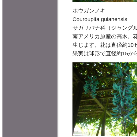
ホウガンノキ
Couroupita guianensis
サガリバナ科（ジャングル
南アメリカ原産の高木。花
生じます。花は直径約1
果実は球形で直径約15か