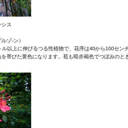
ンシス
ルゾ-ン）
トル以上に伸びるつる性植物で、花序は40から100セン
色を帯びた黄色になります。苞も暗赤褐色でつぼみのと