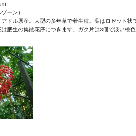
mum
ルゾーン）
クアドル原産。大型の多年草で着生種。葉はロゼット状
花は腋生の集散花序につきます。ガク片は3個で淡い桃色