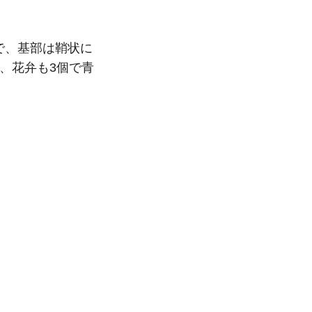
で、基部は鞘状に
、花弁も3個で青