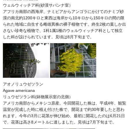
ウェルウィッチア科(砂漠サバンナ室）
アフリカ南部の西海岸、ナミビアからアンゴラにかけてのナミブ砂
漠の南北約1200キロと東西は海岸から10キロから150キロの間の限
られた地域に自生する雌雄異株の裸子植物です。終生2枚の葉しか出
さない珍奇な植物で、1科1属1種のウェルウィッチア科として独立
した科が設けられています。見頃は8月下旬まで。
アオノリュウゼツラン
Agave americana
リュウゼツラン科(鉢物展示室の北側）
アメリカ南部からメキシコ原産。今回開花した株は、平成4年、観覧
温室が完成した時に植え付けた株で、開花まで約30年要したと思わ
れます。今年の3月に花茎が伸び始め、最初に開花したのは6月21日
で、花茎は高さ8メートルに達しました。見頃は7月下旬まで。