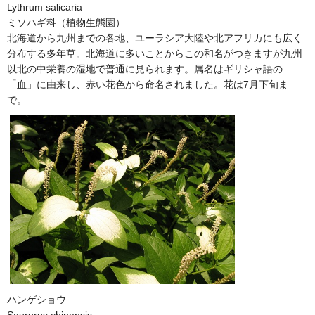
Lythrum salicaria
ミソハギ科（植物生態園）
北海道から九州までの各地、ユーラシア大陸や北アフリカにも広く
分布する多年草。北海道に多いことからこの和名がつきますが九州
以北の中栄養の湿地で普通に見られます。属名はギリシャ語の
「血」に由来し、赤い花色から命名されました。花は7月下旬ま
で。
ハンゲショウ