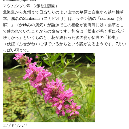
マツムシソウ科（植物生態園）
北海道から九州まで日当たりのよい山地の草原に自生する越年性草
本。属名のScabiosa（スカビオサ）は、ラテン語の「scabiea（疥
癬）」（かゆみの病気）が語源でこの植物が皮膚病に効く薬草とし
て使われていたことからの命名です。和名は「松虫が鳴く頃に花が
咲くから」というものと、花が終わった後の姿が仏具の「松虫」
（伏鉦（ふせがね）に似ているからという説があるようです。7月い
っぱい頃まで。
エゾミソハギ