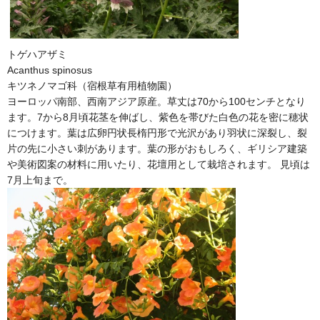
トゲハアザミ
Acanthus spinosus
キツネノマゴ科（宿根草有用植物園）
ヨーロッパ南部、西南アジア原産。草丈は70から100センチとなり
ます。7から8月頃花茎を伸ばし、紫色を帯びた白色の花を密に穂状
につけます。葉は広卵円状長楕円形で光沢があり羽状に深裂し、裂
片の先に小さい刺があります。葉の形がおもしろく、ギリシア建築
や美術図案の材料に用いたり、花壇用として栽培されます。 見頃は
7月上旬まで。