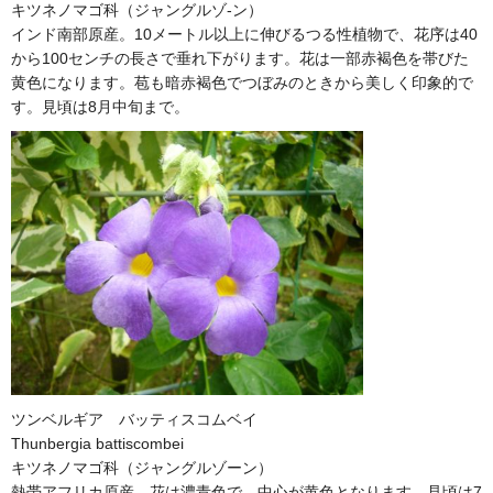
キツネノマゴ科（ジャングルゾ-ン）
インド南部原産。10メートル以上に伸びるつる性植物で、花序は40
から100センチの長さで垂れ下がります。花は一部赤褐色を帯びた
黄色になります。苞も暗赤褐色でつぼみのときから美しく印象的で
す。見頃は8月中旬まで。
ツンベルギア バッティスコムベイ
Thunbergia battiscombei
キツネノマゴ科（ジャングルゾーン）
熱帯アフリカ原産。花は濃青色で、中心が黄色となります。見頃は7