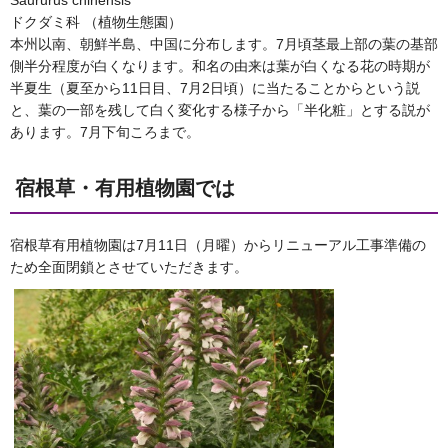
Saururus chinensis
ドクダミ科 （植物生態園）
本州以南、朝鮮半島、中国に分布します。7月頃茎最上部の葉の基部
側半分程度が白くなります。和名の由来は葉が白くなる花の時期が
半夏生（夏至から11日目、7月2日頃）に当たることからという説
と、葉の一部を残して白く変化する様子から「半化粧」とする説が
あります。7月下旬ころまで。
宿根草・有用植物園では
宿根草有用植物園は7月11日（月曜）からリニューアル工事準備の
ため全面閉鎖とさせていただきます。