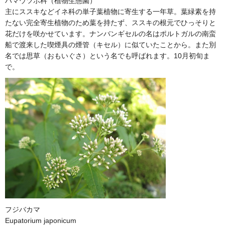
ハマウツボ科（植物生態園）
主にススキなどイネ科の単子葉植物に寄生する一年草。葉緑素を持
たない完全寄生植物のため葉を持たず、ススキの根元でひっそりと
花だけを咲かせています。ナンバンギセルの名はポルトガルの南蛮
船で渡来した喫煙具の煙管（キセル）に似ていたことから。また別
名では思草（おもいぐさ）という名でも呼ばれます。10月初旬ま
で。
フジバカマ
Eupatorium japonicum