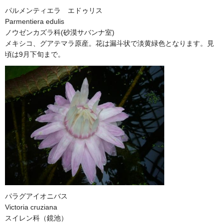
パルメンティエラ エドゥリス
Parmentiera edulis
ノウゼンカズラ科(砂漠サバンナ室)
メキシコ、グアテマラ原産。花は漏斗状で淡黄緑色となります。見
頃は9月下旬まで。
パラグアイオニバス
Victoria cruziana
スイレン科（鏡池）