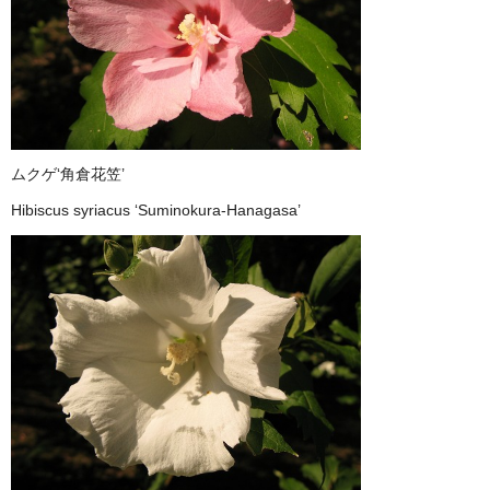
ムクゲ‘角倉花笠’
Hibiscus syriacus ‘Suminokura-Hanagasa’