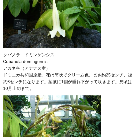
クバノラ ドミンゲンシス
Cubanola domingensis
アカネ科（アナナス室）
ドミニカ共和国原産。花は筒状でクリーム色、長さ約25センチ、径
約6センチになります。葉腋に1個が垂れ下がって咲きます。見頃は
10月上旬まで。