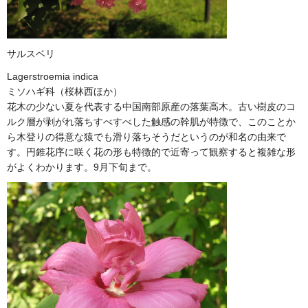
サルスベリ
Lagerstroemia indica
ミソハギ科（桜林西ほか）
花木の少ない夏を代表する中国南部原産の落葉高木。古い樹皮のコ
ルク層が剥がれ落ちすべすべした触感の幹肌が特徴で、このことか
ら木登りの得意な猿でも滑り落ちそうだというのが和名の由来で
す。円錐花序に咲く花の形も特徴的で近寄って観察すると複雑な形
がよくわかります。9月下旬まで。